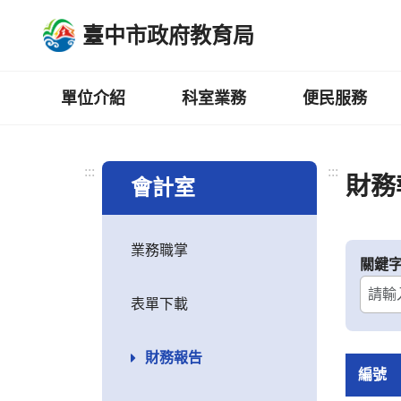
跳
臺中市政府教育局
到
主
要
內
單位介紹
科室業務
便民服務
容
區
:::
:::
財務
會計室
業務職掌
關鍵
表單下載
財務報告
編號