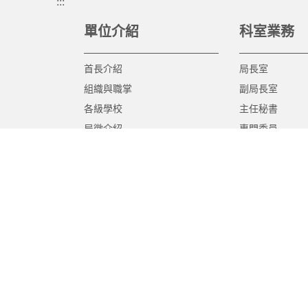
:::
單位介紹
科室業務
首長介紹
局長室
組織與職掌
副局長室
各級學校
主任秘書
局徽介紹
專門委員
高中職教育科
國中教育科
國小教育科
幼兒教育科
終身教育科
特殊教育科
課程教學科
體育保健科