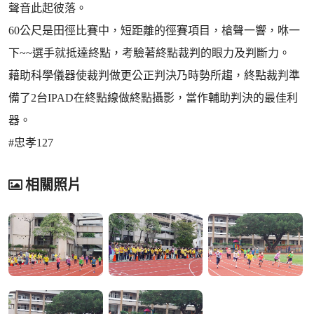
聲音此起彼落。
60公尺是田徑比賽中，短距離的徑賽項目，槍聲一響，咻一
下~~選手就抵達終點，考驗著終點裁判的眼力及判斷力。
藉助科學儀器使裁判做更公正判決乃時勢所趨，終點裁判準
備了2台IPAD在終點線做終點攝影，當作輔助判決的最佳利
器。
#忠孝127
相關照片