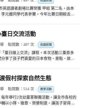
報導
點閱數：497 次
喜歡的遊戲、崇拜的偶像；用愛和傾聽做有效
校園新聞
更紛紛搶著與陸爸爸、小橘道別！謝謝陸爸爸
臺中市英語讀者劇場比賽榮獲 甲組 第二名，由本
燈，傳遞故事中愛與溫暖的同時，也帶給孩子
、李元媛同學代表參賽，今年比賽日期較去年
導老師們的要求，有這次的好表現令人感動！
劇場也是本校第一次晉升「甲組」的賽場，仍
老師李梓瑟老師、Peter Dunstan老師辛
小臺日交流活動
報導
點閱數：497 次
校園新聞
校進行「臺日線上交流」課程，本次活動三重県多
們分享了孩子們喜愛的日本食物、景點、故事
食更成為我們票選的「最喜愛第一名」，而我
，更以遊戲的方式讓他們猜猜看，中華小龍們
、日語及英語夾雜的畫面，充分激起了兩方孩
渡假村探索自然生態
次線上相見的機會！
報導
點閱數：514 次
教學活動
，每年舉行2次幼童軍聯團活動，讓全市各校的
中輔以小隊、徽章、榮譽制度，讓孩子習得童