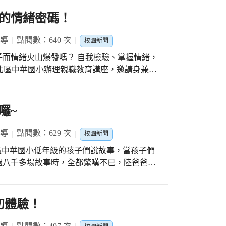
的情緒密碼！
報導
點閱數：640 次
校園新聞
而情緒火山爆發嗎？ 自我檢驗、掌握情緒，
，來和家長分享親子溝通的藝術~拆解孩子的情
志工隊沛晴副隊長也聯袂參與，一起學習成
囉~
長讓自己偶爾抽身喘息一下，創造自己的充電
感受，做有益的回應；並努力成為孩子表達情
報導
點閱數：629 次
校園新聞
宴，在張逸
為北區中華國小低年級的孩子們說故事，當孩子們
心聲、引發共感和反思的分享中，與會的中華
過八千多場故事時，全都驚嘆不已，陸爸爸故
個個收穫滿滿！家長回饋：很棒的課程，希望
言，帶給人不一樣的感動！ 陸爸爸今天為中
演講，期待與孩子同行，透過互動或其他方式
感情的聲調，將小豬不會飛、野狼的肚子我的
內容！非常謝謝學校能夠辦親職講座，非常
故事加以詮釋，讓大家的情緒隨著故事情節起
初體驗！
，這些故事更蘊含了許多人生哲理與正向鼓勵
係，用鼓勵替代批判；安排時間陪孩子談心、
孩子們能欣賞並肯定自己。 最後，各班迫不