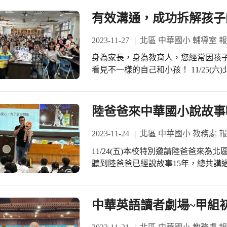
有效溝通，成功拆解孩子
2023-11-27
北區 中華國小 輔導室 
身為家長，身為教育人，您經常因孩子
看見不一樣的自己和小孩！ 11/25(六)北區中華國小辦理親職教育講座，邀請身兼諮
商心理師和講座名嘴的張逸芃心理師
緒密碼。校長、家長會繼明會長以及
長！ 講演內容以情緒穩定基本功、掌握情緒的關鍵能力，以及有效溝通的秘密武器
陸爸爸來中華國小說故事
—「三明治表達法」為主軸，鼓勵家
器；練習調整觀點，瞭解孩子的真實
2023-11-24
北區 中華國小 教務處 
緒的典範，要孩子怎麼做，自己就怎麼做！ 精彩的講座宛如一場知識饗
11/24(五)本校特別邀請陸爸爸來
芃心理師輕鬆幽默卻又句句擊 中父母
聽到陸爸爸已經說故事15年，總共講
家長們也展現優質學員 的專注認真，
事的呈現方式多元，搭配豐富的肢體語
能多舉辦；超符合實際情況與需求的
華國小帶來了四個精彩的故事，充滿
讓我們更了解彼此。很優質的講師和
家、小希的網不一樣以及神奇床四個
中華英語讀者劇場~甲組
棒！ 每個孩子都希望成為父母眼中最閃亮的那顆星，父母說出來的話，建構孩子的
伏，時而緊張，時而大笑，除此之外
世界！讓我們和孩子建立正向互動關
的精神，從尊重、包容到分享，更期許