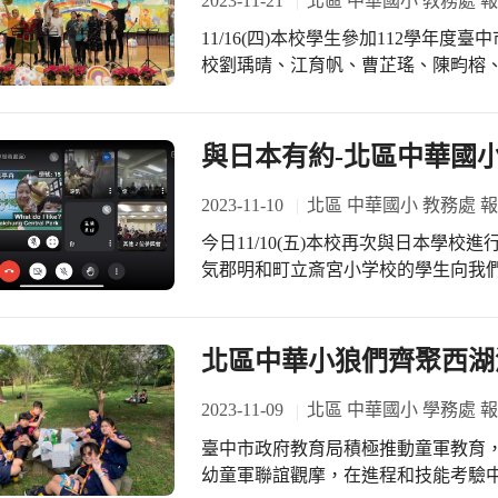
2023-11-21
北區 中華國小 教務處 
關心孩子在校的生活，聽孩子討論他
及待輪流和陸爸爸一起合影，離開前
溝通，拆解孩子的情緒密碼！
11/16(四)本校學生參加112學年度
藉由說故事的方式，點亮閱讀的一盞
校劉瑀晴、江育帆、曹芷瑤、陳畇榕
們正面且勇於挑戰的正能量。
早，但孩子們在這段時間快速達到指
加上班級數增加，所以今年英語讀者
然保持這樣的好成績！值得嘉許！也感謝指導
與日本有約-北區中華國
苦指導。
2023-11-10
北區 中華國小 教務處 
今日11/10(五)本校再次與日本學
気郡明和町⽴斎宮⼩学校的學生向我
與動漫遊戲，令人垂涎三尺的日本美
們也向他們介紹了學生喜歡的事物外
的喜好與興趣，過程當中，我們國語
北區中華小狼們齊聚西湖
子們的熱情，紛紛期待未來能有再一
2023-11-09
北區 中華國小 學務處 
臺中市政府教育局積極推動童軍教育
幼童軍聯誼觀摩，在進程和技能考驗