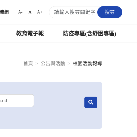
搜尋
A-
A
A+
務網
教育電子報
防疫專區(含紓困專區)
首頁
公告與活動
校園活動報導