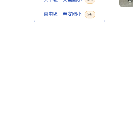
南屯區－春安國小
547