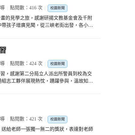
報導
點閱數：416 次
校園新聞
點圓夢計畫的見學之旅，感謝研揚文教基金會及千附
中帶孩子增廣見聞，從三峽老街出發，各小隊
樹爺爺的小兒子來跟同學們做導覽，真是有夠
，參觀了鶯歌陶瓷博物館、故宮博物院、長榮
藝文方面、生活體驗等，都有著難得且寶貴的
習
報導
點閱數：424 次
校園新聞
全研習，感謝第二分局立人派出所警員到校為交
通組志工夥伴展現熱忱，踴躍參與，溫故知
報導
點閱數：421 次
校園新聞
，送給老師一張獨一無二的獎狀，表達對老師