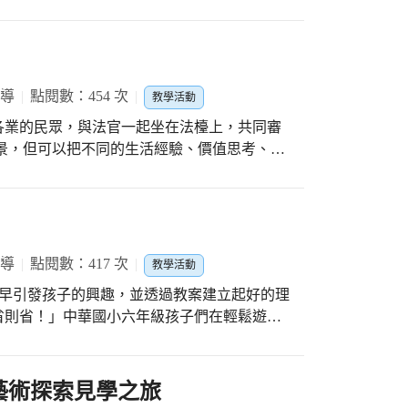
式童軍團帶領北區中華孩子從事童軍活動，從做
價值，培養冒險精神；感謝學務主任及訓育組
每位小狼的體驗。
報導
點閱數：454 次
教學活動
各業的民眾，與法官一起坐在法檯上，共同審
景，但可以把不同的生活經驗、價值思考、法
參與，可以讓司法審判更透明，讓司法專業與
國民與法院間的相互理解。 感謝訓育組雅涵
官蒞校，運用淺顯易懂的教材，讓五年級學生
報導
點閱數：417 次
教學活動
及早引發孩子的興趣，並透過教案建立起好的理
省則省！」中華國小六年級孩子們在輕鬆遊戲
藝術探索見學之旅