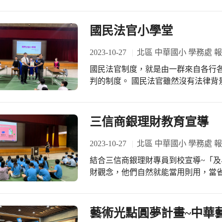
軍知能、增進童軍技能。台中182複
中學、學中做，運用好奇心發掘自身
長帶隊參加本次聯團活動，進而豐富
國民法官小學堂
2023-10-27
北區 中華國小 學務處 
國民法官制度，就是由一群來自各行
判的制度。 國民法官雖然沒有法律背
律感情，帶進法庭。藉著國民法官的
外界對話，彼此交流與反思，藉此促進
老師邀請臺灣高等法院台中分院高法
三信商銀理財教育宣導
了解今年上路的新制度。
2023-10-27
北區 中華國小 學務處 
結合三信商銀理財專員到校宣導~「
財觀念，他們自然就能當用則用，當
及搶快問答中，學習理財知識！
藝術光點圓夢計畫~中華