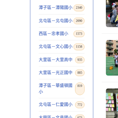
潭子區－潭陽國小
2340
北屯區－北屯國小
2090
西區－忠孝國小
1573
北屯區－文心國小
1158
大里區－大里高中
935
大里區－光正國中
885
潭子區－華盛頓國
819
小
北屯區－仁愛國小
772
大甲區－文昌國小
673