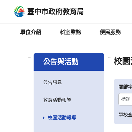
跳
臺中市政府教育局
到
主
要
內
單位介紹
科室業務
便民服務
容
區
:::
:::
校園
公告與活動
公告訊息
關鍵
教育活動報導
學校
校園活動報導