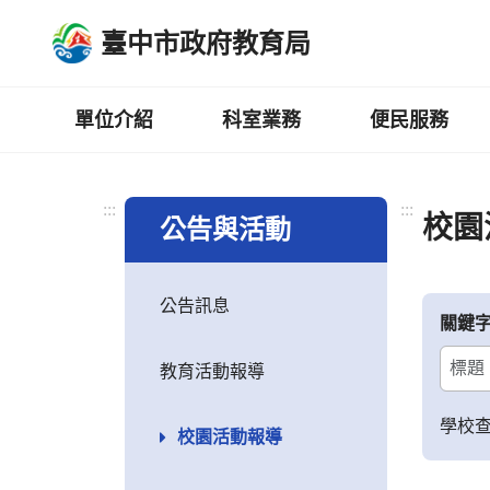
跳
臺中市政府教育局
到
主
要
內
單位介紹
科室業務
便民服務
容
區
:::
:::
校園
公告與活動
公告訊息
關鍵
教育活動報導
學校
校園活動報導