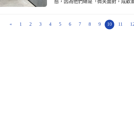
態，因為他們總是「微笑面對，成歡
此，真是學校的幸運；也是一種幸福
«
1
2
3
4
5
6
7
8
9
10
11
1