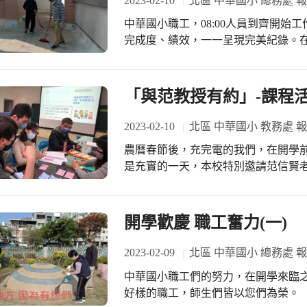
2023-02-10
北區 中華國小 總務處 
中華國小職工，08:00人員到齊開
完成度、績效，一一呈現完美紀錄。
景。
「與范教授有約」-課程活
2023-02-10
北區 中華國小 教務處 
農曆春節後，充完電的我們，在開學前是
是充實的一天，本校特別邀請范信賢
養導向教學案例的研討，利用相互腦
生許許多多的共鳴，在范老師溫柔的
念。 中午時間，校內課程領導相關人
開學歡慶 職工奮力(一)
名美食-阿裕壽司，在學術的談話中，
了你我之間的距離，我想…一群志同
2023-02-09
北區 中華國小 總務處 
吧！ 藉著這難得的機會，在下午時段
中華國小職工們的努力，在開學來臨
家諮詢會議，從校訂課程規劃到課程
好樣的職工，師生們皆以您們為榮。
驗魔法中與專業的解析，開創了大家