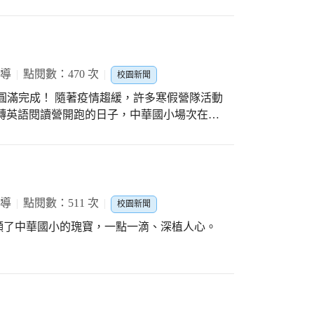
若無人下種，花地盡無生。 ～三祖僧璨
報導
點閱數：470 次
校園新聞
圓滿完成！ 隨著疫情趨緩，許多寒假營隊活動
玩轉英語閱讀營開跑的日子，中華國小場次在第
、直排輪等營隊外，更有英語分階研習在本校
活力！ 一大早相關工作人員就全體出動，貼
各項佈置，並協助報到工作，本校麗蓉校長更
孩子們，同仁們看著這些孩子期待的臉龐，讓
籍英語教師Peter準備了許多活動，也自編繪
報導
點閱數：511 次
校園新聞
遊戲及生動活潑的肢體語言，很快就和孩子打
顯了中華國小的瑰寶，一點一滴、深植人心。
見面，不過從上午的破冰遊戲、繪本故事教
玩轉英語、開心閱讀的真諦！