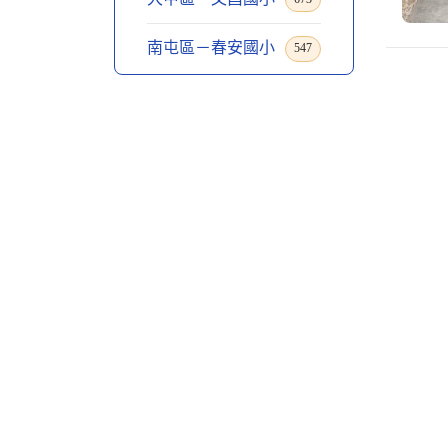
南屯區－春安國小
547