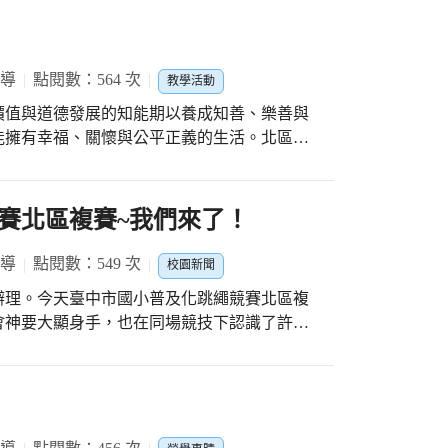
報導
點閱數：564 次
教學活動
價值與道德發展的知能期以養成知善、樂善與
能擁有幸福、關懷與公平正義的生活。北區中
懷、感恩」，111-2的推動重點為「感恩」，
觀念灌輸及體驗感受，培養學生具有實踐能力
賽北區複賽~我們來了！
報導
點閱數：549 次
校園新聞
辦理。今天臺中市國小普及化跳繩競賽北區複
會神要大顯身手，也在同場競技下認識了許多
年級組第1名及中年級組第3名！恭喜601和
的付出，大家真的好棒！