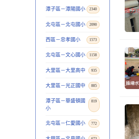
潭子區－潭陽國小
2340
北屯區－北屯國小
2090
西區－忠孝國小
1573
北屯區－文心國小
1158
大里區－大里高中
935
大里區－光正國中
885
潭子區－華盛頓國
819
小
北屯區－仁愛國小
772
大甲區－文昌國小
673