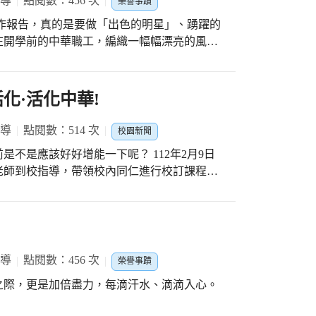
報導
點閱數：456 次
榮譽事蹟
始工作報告，真的是要做「出色的明星」、踴躍的
在開學前的中華職工，編織一幅幅漂亮的風
化·活化中華!
報導
點閱數：514 次
校園新聞
不是應該好好增能一下呢？ 112年2月9日
老師到校指導，帶領校內同仁進行校訂課程素
力激盪的方式，從說明、實作到發表，與之產
話語下，深化了我們更多元且堅定的課程觀
員，與范老師一同餐敘，分享了學校周邊的知
搭配優雅的咖啡香與茶香，用輕鬆的話語拉近
道合的人坐在一起談天，就是這樣純粹的幸福
報導
點閱數：456 次
榮譽事蹟
，打鐵趁熱，我們召開了中華國小課程發展專
之際，更是加倍盡力，每滴汗水、滴滴入心。
評鑑，艱深且專業的詞彙，在范老師豐富的經
的視野，讓中華課程的推動多了無限的可能！