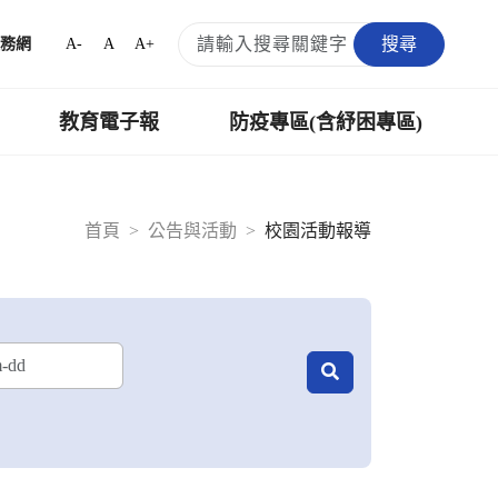
搜尋
A-
A
A+
務網
教育電子報
防疫專區(含紓困專區)
首頁
公告與活動
校園活動報導