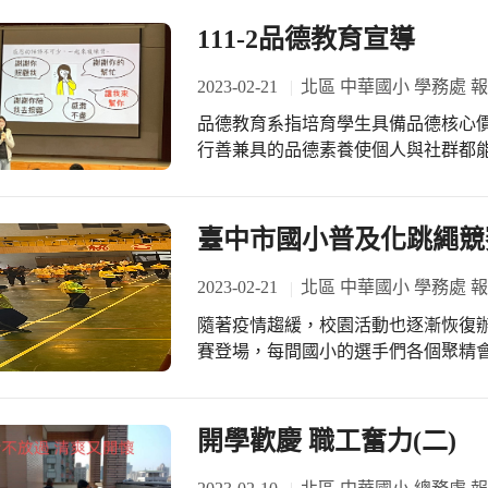
111-2品德教育宣導
2023-02-21
北區 中華國小 學務處 
品德教育系指培育學生具備品德核心
行善兼具的品德素養使個人與社群都
華國小品德教育核心價值為「尊重、關
訓育組規劃感恩系列活動，期待透過
並進而付諸行動於生活中。
臺中市國小普及化跳繩競
2023-02-21
北區 中華國小 學務處 
隨著疫情趨緩，校園活動也逐漸恢復
賽登場，每間國小的選手們各個聚精
跳繩高手。很高興北區中華國小榮獲高
402同學，也感謝導師及指導老師們
開學歡慶 職工奮力(二)