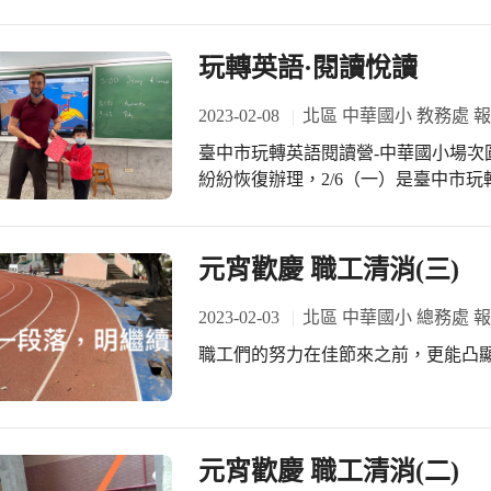
～今日佳句～ 花種雖因地，從地種花生， 
大師
玩轉英語·閱讀悅讀
2023-02-08
北區 中華國小 教務處 
臺中市玩轉英語閱讀營-中華國小場次
紛紛恢復辦理，2/6（一）是臺中市
一天就出席踴躍，當天校內除了羽球
辦理，豐富多元的活動，代表了本校的
上「玩轉英語閱讀營」的海報，進行
元宵歡慶 職工清消(三)
在穿堂親切迎接這些來自不同學校的
這特別的一天話上了溫馨的開場白。 外
2023-02-03
北區 中華國小 總務處 
本，搭配中師立茵老師的引導，透過
職工們的努力在佳節來之前，更能凸
成一片，雖然許多孩子今天是第一次
學，到下午的實作課程，充份展現了
元宵歡慶 職工清消(二)