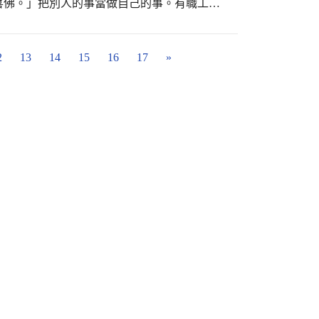
喜佛。」把別人的事當做自己的事。有職工如
呢。
2
13
14
15
16
17
»