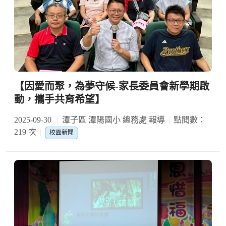
【因愛而聚，為夢守候-家長委員會新學期啟
動，攜手共育希望】
2025-09-30
潭子區 潭陽國小 總務處 報導
點閱數：
219 次
校園新聞