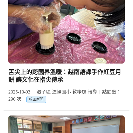
舌尖上的跨國界溫暖：越南語課手作紅豆月
餅 讓文化在指尖傳承
2025-10-03
潭子區 潭陽國小 教務處 報導
點閱數：
290 次
校園新聞