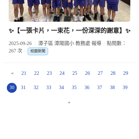
✨【一張卡片，一束花，一份深深的謝意】✨
2025-09-26
潭子區 潭陽國小 教務處 報導
點閱數：
267 次
校園新聞
«
21
22
23
24
25
26
27
28
29
30
31
32
33
34
35
36
37
38
39
»