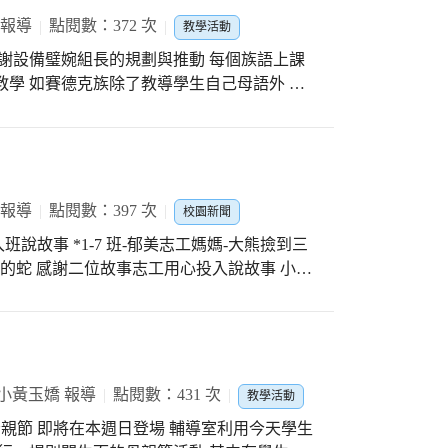
 報導
點閱數：372 次
教學活動
 感謝設備璧婉組長的規劃與推動 每個族語上課
教學 如賽德克族除了教導學生自己母語外 老
很快一下子就編好了 立即綁在自己頭上蠻漂亮
 報導
點閱數：397 次
校園新聞
入班說故事 *1-7 班-郁美志工媽媽-大熊撿到三
最棒的蛇 感謝二位故事志工用心投入說故事 小朋
從旁協助與指導 有導師準備康乃馨花束送給志
！ 這週日就是一年一度的母親節了 祝福 全
小黃玉嬌 報導
點閱數：431 次
教學活動
母親節 即將在本週日登場 輔導室利用今天學生