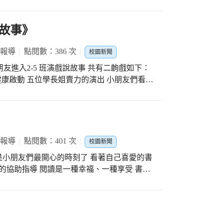
蘭組長義務設計隊形變化 感謝教學寶齡組長聯
 祝福 潭陽師生旗開得勝榮獲佳績
故事》
 報導
點閱數：386 次
校園新聞
位小朋友進入2-5 班演戲說故事 共有二齣戲如下：
 健康啟動 五位學長姐賣力的演出 小朋友們看得
淑慧老師的有獎徵答 小朋友們踴躍舉手 答對
出對小朋友有所助益
 報導
點閱數：401 次
校園新聞
就是小朋友們最開心的時刻了 看著自己喜愛的書
的協助指導 閱讀是一種幸福、一種享受 書更
的好夥伴 忠實地陪伴著他們成長