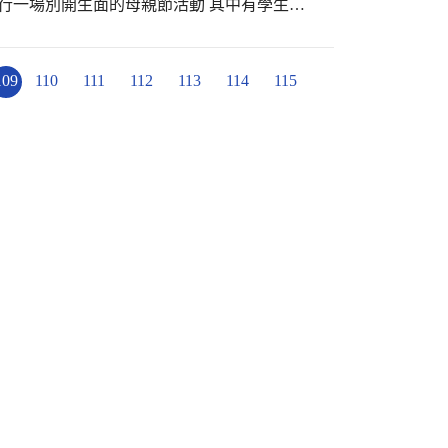
進行一場別開生面的母親節活動 其中有學生英
抽獎活動 字裡行間道盡母親和主要照顧者 細
手 平安常駐您心裡 幸福圍繞您身旁 快樂天
甜蜜到老老老 祝福我們親愛的媽媽和主要照顧
109
110
111
112
113
114
115
ER’S DAY?