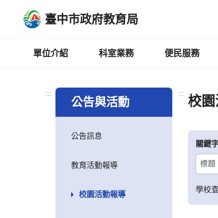
跳
臺中市政府教育局
到
主
要
內
單位介紹
科室業務
便民服務
容
區
:::
:::
校園
公告與活動
公告訊息
關鍵
教育活動報導
學校
校園活動報導