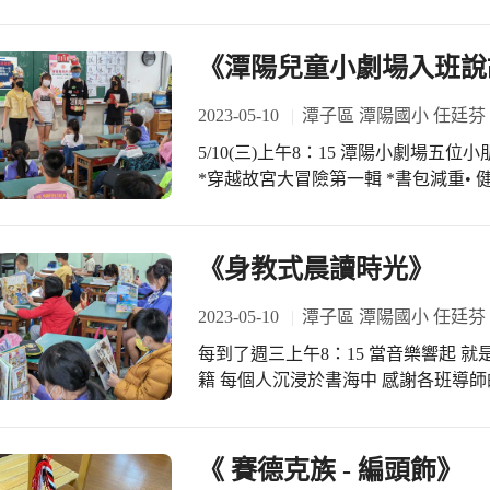
雨恬老師及導師麗如老師 感謝註冊翠
繫與協助 目前利用早午休加強練習中
《潭陽兒童小劇場入班說
2023-05-10
潭子區 潭陽國小 任廷芬
5/10(三)上午8：15 潭陽小劇場五
*穿越故宮大冒險第一輯 *書包減重•
津津有味 感謝班級導師指導協助 圖推
者立即獲得一份小禮物 希望今日的演
《身教式晨讀時光》
2023-05-10
潭子區 潭陽國小 任廷芬
每到了週三上午8：15 當音樂響起 
籍 每個人沉浸於書海中 感謝各班導師
是一輩子的好朋友 讓書成為孩子一生
《 賽德克族 - 編頭飾》