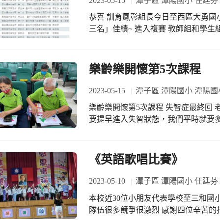
2023-05-15
潭子區 潭陽國小 任廷芬
們在志工的指導下，跪在地上爬行，
恭喜 訓育鳳彰組長今日至西區大勇國
小朋友爬錯了路，有些人碰撞到黑暗
三名」佳績~ 進入複賽 教師組和學
後摸回了安全的路。一番努力之後，
學生組部
日。 第二站是滅火器的使用，小朋友學會拉(插梢)→瞄(火源)→壓(把柄)→掃(向火源
左右噴灑)的口訣，而且實際進行操作
樂齡樂開懷第5次課程
噴出的威力那麼大，模擬的火源位置
被撲滅。同時，教官和老師也都提醒
2023-05-15
潭子區 潭陽國小 潭陽國
以將學校的滅火器拿來任意噴壓。 第三站急救訓練，消防員示範講解CPR的步驟，
胸外按壓每分鐘須達100~120下，
樂齡樂開懷第5次課程 失智症最終回
才發現要很用力才能達到應有的深度，
要提早進入失智狀態，我們平時就要多
是，小朋友明白，在沒有呼吸心跳約4
～不要用慣用手做事，換另一隻手，雖
到傷害。所以，救人雖然很費力，也一定要救到底! 小朋友在
憶～記憶分為三階段，感官記憶、短期
活動中，不僅僅是聽到了消防知識，
秒，能刺激自己將記憶的時間拉長。 
《英語歌唱比賽》
生和救災方法，慢慢在滋長著消防的
家都能有個充實快樂且健康的晚年生
阿姨的感謝聲中結束，真是一次豐富而
2023-05-10
潭子區 潭陽國小 任廷芬
本校近30位小朋友代表學校至三和國小
隊伍很多競爭很激烈 感謝四位辛苦的