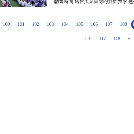
朝會時間 結合英文團隊的雙語教學 
文詩朗誦 三年級合體快閃 和學單撰寫
膩成就的偉大 我們希望健康能握住您的
天來報到 萬事如意天天好 永遠幸福
100
101
102
103
104
105
106
107
108
者們～ 母親節快樂 ❤️MOTH
116
117
118
»