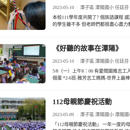
2023-05-10
潭子區 潭陽國小 任廷芬
本校111學年度共開了7 個族語課程
的學生雖不多 但老師們都很盡心盡力
師也指導小朋友編頭飾 小朋友學習力
暨成就感
《好聽的故事在潭陽》
2023-05-10
潭子區 潭陽國小 任廷芬
5/8（一）上午8：00 有愛閱圖推志工
個蛋 *2-6班-雅芳志工媽媽-世界上
友們聚精會神的聽故事 感謝班級導師
工媽媽 故事志工媽媽受到花束很感動喔
天下的媽媽們-母親節快樂！
112母親節慶祝活動
2023-05-09
潭子區 潭陽國小 潭陽國
「112母親節慶祝活動」 一年一度的