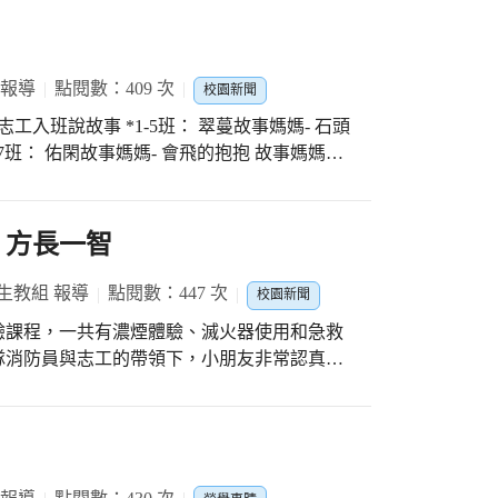
 報導
點閱數：409 次
校園新聞
志工入班說故事 *1-5班： 翠蔓故事媽媽- 石頭
*2-7班： 佑閑故事媽媽- 會飛的抱抱 故事媽媽們
細聆聽暨寫出感想 感謝設備璧婉的規劃推動
的好習慣
，方長一智
生教組 報導
點閱數：447 次
校園新聞
驗課程，一共有濃煙體驗、滅火器使用和急救
隊消防員與志工的帶領下，小朋友非常認真、
粗具消防防災的素養。 活動一開始，
防員戴先生講解消防逃生的知識和注意事項。
僅溫度高、有毒，而且迅速竄升，常使人因為
濃煙是由乾冰製造，溫度不高也無毒。小朋友