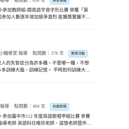
 報導
點閱數：430 次
榮譽事蹟
低著頭以手觸物探路，慢慢前進。有些性急的
小參加教師組-閩南語字音字形比賽 榮獲「第
中的椅子，還好有志工和老師在一旁指導，最
生組參加人數逐年增加競爭激烈 能獲獎實屬不易
大家都從教室的另一個門找到出口，重見天
份會繼續努力持之以恆 ~ 加油！ 加油！ 加油！ ~
。乾粉噴出的一瞬間，大家都驚呼一聲，原來
周圍剎那間白粉瀰漫，相信要是真有火也已經
小朋友，滅火器是緊急救災時使用，平日不可
小輔導室 報導
點閱數：378 次
教學活動
用力按壓深度須5~6公分。小朋友實際按壓之後，
 老人的失智症分為許多種，不管哪一種，不想
而且不能停下來，救人可是相當不容易的!但
多訓練大腦、訓練記憶。 平時如何訓練大腦
~6分鐘後，腦細胞就會因沒有氧氣的供應而受
慢、不習慣但能刺激大腦。 平時如何訓練記
下午一個半小時的體驗
記憶、長期記憶，慢一點多注意、停留40
而且是經過實際的操作，感受到真真實實的逃
樂齡～學習讓人樂而忘齡，提早做好準備，大
素養。本次活動在小朋友對消防員叔叔與志工
活。
令人印象深刻的學習!
 報導
點閱數：404 次
校園新聞
 參加臺中市112 年度英語歌唱甲組比賽 參賽
指導老師 英語科任唯欣老師、滋憶老師暨伴奏