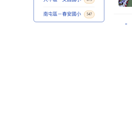
南屯區－春安國小
547
«