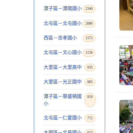
潭子區－潭陽國小
2340
北屯區－北屯國小
2090
西區－忠孝國小
1573
北屯區－文心國小
1158
大里區－大里高中
935
大里區－光正國中
885
潭子區－華盛頓國
819
小
北屯區－仁愛國小
772
大甲區－文昌國小
673