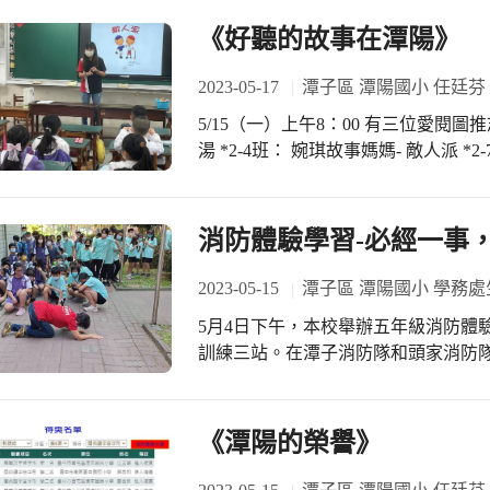
《好聽的故事在潭陽》
2023-05-17
潭子區 潭陽國小 任廷芬
5/15（一）上午8：00 有三位愛閱圖推
湯 *2-4班： 婉琪故事媽媽- 敵人派 
唱作俱佳的演出總是吸引著小朋友們仔
暨協助拍照 培養小朋友從小喜愛閱讀
消防體驗學習-必經一事
2023-05-15
潭子區 潭陽國小 學務處
5月4日下午，本校舉辦五年級消防體
訓練三站。在潭子消防隊和頭家消防
熱情的參與，既學到消防的知識，也從體驗中
全部參與的學生集合在大禮堂，由消
小朋友了解到火場中濃煙的可怕，不
《潭陽的榮譽》
吸入而昏迷，最後導致嚴重傷亡。 在第一站的體驗中，整間階梯教室布滿濃煙，如
同在火場中一樣伸手不見五指，還好