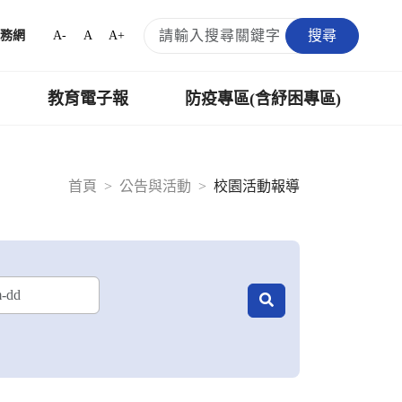
搜尋
A-
A
A+
務網
教育電子報
防疫專區(含紓困專區)
首頁
公告與活動
校園活動報導