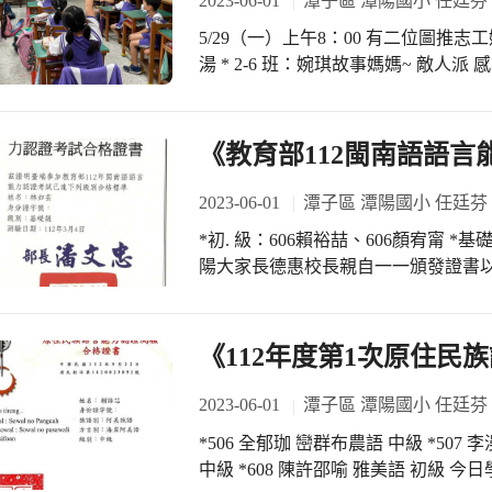
2023-06-01
潭子區 潭陽國小 任廷芬
5/29（一）上午8：00 有二位圖推志
湯 * 2-6 班：婉琪故事媽媽~ 敵人
友們喜愛聽故事 有時會搭配學習單暨
PS：感謝設備璧婉組長協助美拍
《教育部112閩南語語言
2023-06-01
潭子區 潭陽國小 任廷芬
*初. 級：606賴裕喆、606顏宥甯 *基礎級：606陳玟妤、606林如芸 今日學生朝會潭
陽大家長德惠校長親自一一頒發證書以
期許小朋友們繼續努力持之以恆 以求
《112年度第1次原住民
2023-06-01
潭子區 潭陽國小 任廷芬
*506 全郁珈 巒群布農語 中級 *507 李漫葳 北排灣語 中級 
中級 *608 陳許邵喻 雅美語 初級 今日學生朝會潭陽大家長德惠校長親自一一頒發合