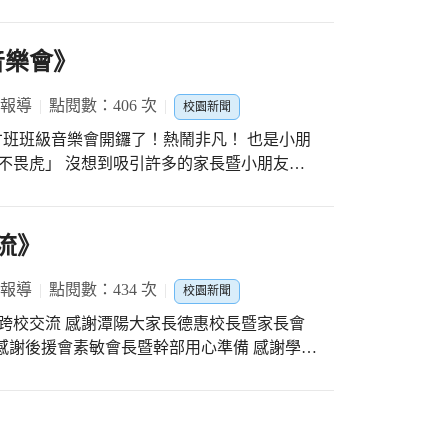
小朋友們 感謝族語老師的用心指導
音樂會》
 報導
點閱數：406 次
校園新聞
-9 藝才班班級音樂會開鑼了！熱鬧非凡！ 也是小朋
犢不畏虎」 沒想到吸引許多的家長暨小朋友參
感謝後援會素敏會長、輔導于芳會長們出席幫這
是由3-9班小朋友擔任很稱職 今晚的節目很精彩
苦的學科文英老師暨術科竺吟老師用心指導小
流》
組長的溝通與協調 309班家長很團結幾乎攜
滿堂彩喔！
 報導
點閱數：434 次
校園新聞
國小跨校交流 感謝潭陽大家長德惠校長暨家長會
感謝後援會素敏會長暨幹部用心準備 感謝學、
註冊翠蘭組長擔任司儀 感謝二校的指揮辛苦的
流圓滿完成