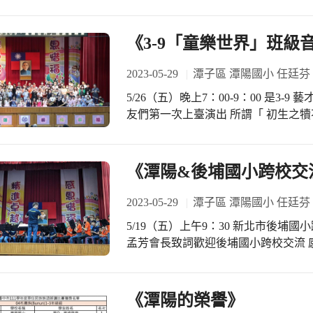
格證書以資鼓勵 恭喜以上認證通過的
《3-9「童樂世界」班級
2023-05-29
潭子區 潭陽國小 任廷芬
5/26（五）晚上7：00-9：00 是3
友們第一次上臺演出 所謂「 初生之
與 感謝學長姐來幫學弟妹加油打氣 
群可愛的309 藝才班鼓舞！ 主持人也
每一位小朋友都有上臺表演 感謝最辛
《潭陽&後埔國小跨校交
朋友們上下臺禮節 感謝辛苦的註冊翠蘭
家帶眷來觀賞 今晚的演出很成功獲得
2023-05-29
潭子區 潭陽國小 任廷芬
5/19（五）上午9：30 新北市後埔
孟芳會長致詞歡迎後埔國小跨校交流 
術科老師們的聯繫與協助 感謝辛苦的
指導小朋友 我們是以音樂為友今日交
《潭陽的榮譽》