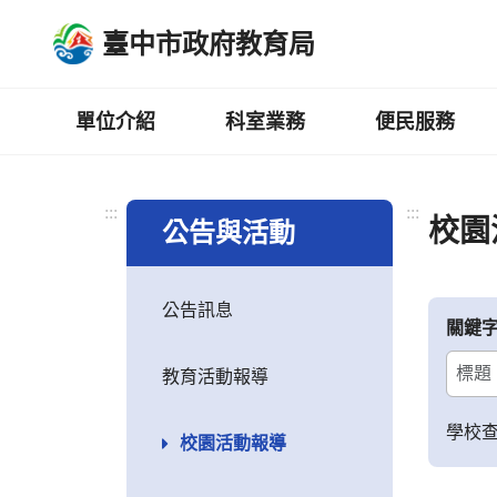
跳
臺中市政府教育局
到
主
要
內
單位介紹
科室業務
便民服務
容
區
:::
:::
校園
公告與活動
公告訊息
關鍵
教育活動報導
學校
校園活動報導