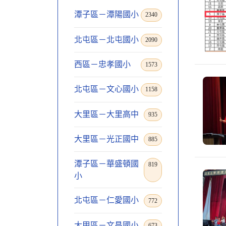
潭子區－潭陽國小
2340
北屯區－北屯國小
2090
西區－忠孝國小
1573
北屯區－文心國小
1158
大里區－大里高中
935
大里區－光正國中
885
潭子區－華盛頓國
819
小
北屯區－仁愛國小
772
大甲區－文昌國小
673