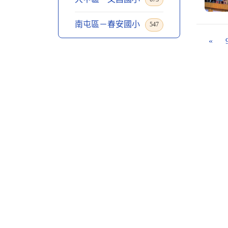
南屯區－春安國小
547
«