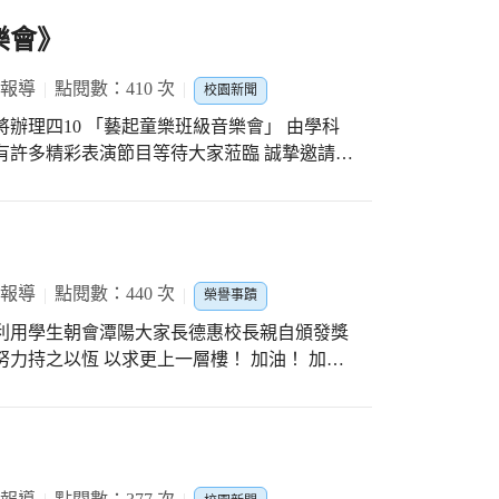
樂會》
 報導
點閱數：410 次
校園新聞
 將辦理四10 「藝起童樂班級音樂會」 由學科
有許多精彩表演節目等待大家蒞臨 誠摯邀請大
觀賞就是給予我們最大的鼓舞 GO ！GO！
 報導
點閱數：440 次
榮譽事蹟
利用學生朝會潭陽大家長德惠校長親自頒發獎
力持之以恆 以求更上一層樓！ 加油！ 加