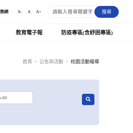
搜尋
A-
A
A+
務網
教育電子報
防疫專區(含紓困專區)
首頁
公告與活動
校園活動報導