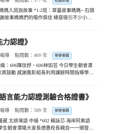
 報導
點閱數：377 次
校園新聞
工媽媽入班說故事 *1-2班：翠蔓故事媽媽~ 石頭
派 感謝故事媽媽們的唱作俱佳 總是吸引不少小朋
有獎徵答 期許小朋友從小培養喜愛閱讀好習慣
能力認證》
 報導
點閱數：469 次
榮譽事蹟
資鼓勵 感謝鳳彰組長利用課餘時間指導學生
更上一層樓！加油！ 加油！
族語言能力認證測驗合格證書》
 報導
點閱數：509 次
榮譽事蹟
*602 賴詠芯 海岸阿美語