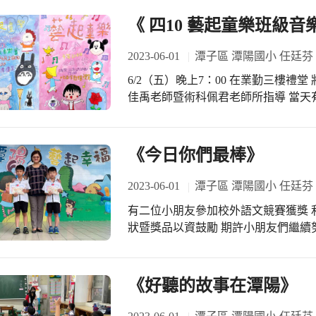
《 四10 藝起童樂班級音
2023-06-01
潭子區 潭陽國小 任廷芬
6/2（五）晚上7：00 在業勤三樓禮堂
佳禹老師暨術科佩君老師所指導 當天
家來聆聽 四10 藝才班演出 您的蒞臨
GO！大家「藝」起來！
《今日你們最棒》
2023-06-01
潭子區 潭陽國小 任廷芬
有二位小朋友參加校外語文競賽獲獎 
狀暨獎品以資鼓勵 期許小朋友們繼續努
油！
《好聽的故事在潭陽》