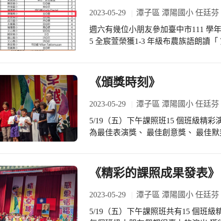
2023-05-29
潭子區 潭陽國小 任廷芬
週六有幾位小朋友參加臺中市111 學年
5 全宸萱榮獲1-3 年級布農族語朗讀「 
雅語朗讀「 第四名」 感謝原住民族
懈！ 以求更上一層樓！加油！ 加油！
《頒獎時刻》
2023-05-29
潭子區 潭陽國小 任廷芬
5/19（五）下午課照班15 個班級精
為最佳表演獎、 最佳創意獎、 最佳默
家長德惠校長暨家長會孟芳會長親自
《精彩的課照成果發表》
2023-05-29
潭子區 潭陽國小 任廷芬
5/19（五）下午課照班共有15 個班