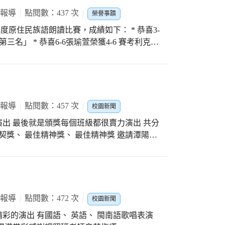
 報導
點閱數：437 次
榮譽事蹟
度原住民族語朗讀比賽，成績如下： * 恭喜3-
第三名」 * 恭喜6-6張瑜萱榮獲4-6 賽考利克泰
語指導老師的用心指導 期許小朋友繼續努力不
 報導
點閱數：457 次
校園新聞
彩演出 最後就是頒獎每個班級都很賣力演出 共分
契獎、 最佳精神獎、 最佳精神獎 邀請潭陽大
頒發暨合影留念
 報導
點閱數：472 次
校園新聞
級精彩的演出 有國語、 英語、 閩南語歌唱表演