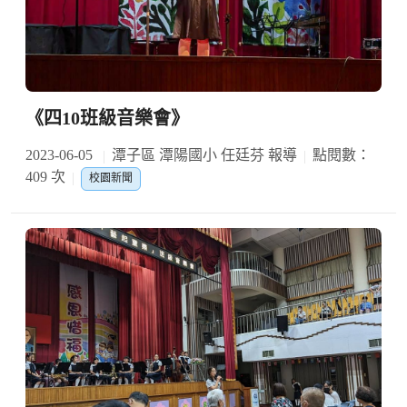
《四10班級音樂會》
2023-06-05
潭子區 潭陽國小 任廷芬 報導
點閱數：
409 次
校園新聞