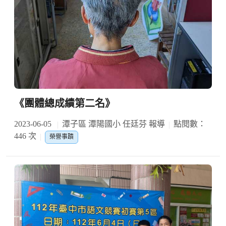
《團體總成績第二名》
2023-06-05
潭子區 潭陽國小 任廷芬 報導
點閱數：
446 次
榮譽事蹟