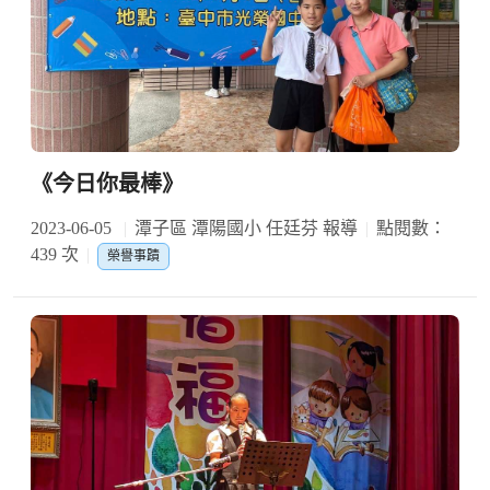
《今日你最棒》
2023-06-05
潭子區 潭陽國小 任廷芬 報導
點閱數：
439 次
榮譽事蹟