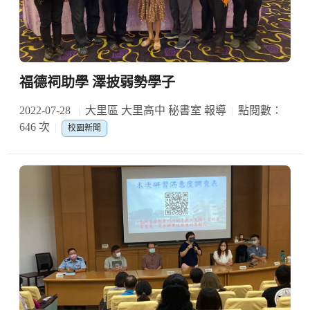
福德祠助學 澤披弱勢學子
2022-07-28
大里區 大里高中 秘書室 報導
點閱數：
646 次
校園新聞