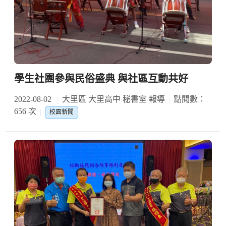
學生社團參與民俗盛典 與社區互動共好
2022-08-02
大里區 大里高中 秘書室 報導
點閱數：
656 次
校園新聞