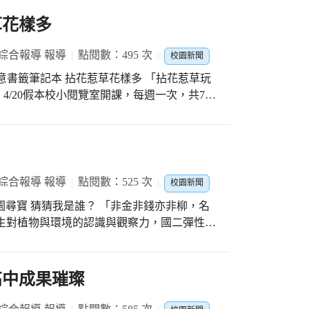
草花樣多
綜合報導 報導
點閱數：495 次
校園新聞
4/20假本校小閱覽室開課，每週一次，共7
個作品都是世界上獨一無二的創作。 第二堂課
越來越高，完成後賞心悅目，愛不釋手，每本
花惹草!
綜合報導 報導
點閱數：525 次
校園新聞
生對植物與環境的認識與觀察力，國二彈性課
領域老師共同設計活動單，以校園常見的植物
過地圖判讀、辨識方位…等，透由團隊合作解
。 111年9月19日學生興奮地穿梭於校園
高中成果璀璨
成學習單，這個活動讓學生們對校園植物也有