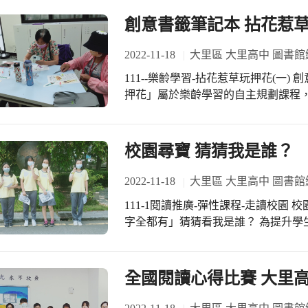
創意書籤筆記本 拈花惹
2022-11-18
大里區 大里高中 圖書館
111--樂齡學習-拈花惹草玩押花(一) 創意書籤筆記本 拈花惹草花樣多 「拈花惹草玩
押花」屬於樂齡學習的自主規劃課程，
週。 第一堂課由簡單的書籤入手，每
是創意押花筆記本封面製作，技巧性
都是學員的創意秀。歡迎大家一起來拈
校園尋寶 猜猜我是誰？
2022-11-18
大里區 大里高中 圖書館
111-1閱讀推廣-彈性課程-走讀校園 校園尋寶 猜猜我是誰？ 「非金非錢亦非柳，名
字全都有」猜猜看我是誰？ 為提升學
程特別設計「校園尋寶記」活動，由
與景觀為題，讓學生發揮觀察力，透
決問題，快速認識校園環境並完成活動單
全國閱讀心得比賽 大里
中，透過觀察、比對、小組討論後完
了充分的認識。