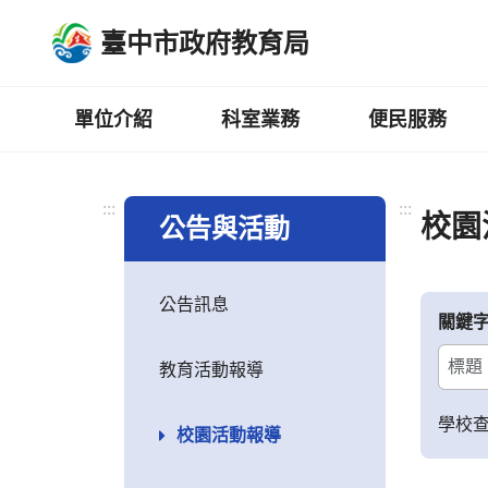
跳
臺中市政府教育局
到
主
要
內
單位介紹
科室業務
便民服務
容
區
:::
:::
校園
公告與活動
公告訊息
關鍵
教育活動報導
學校
校園活動報導