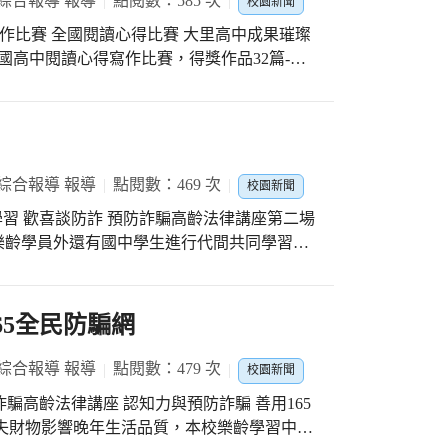
綜合報導 報導
點閱數：585 次
校園新聞
全國閱讀心得比賽 大里高中成果璀璨
全國高中閱讀心得寫作比賽，得獎作品32篇-特
斐然，師生仝賀！ 恭喜得獎同學，感謝張育敏老
芳老師、宋愛華老師、劉麗屏老師、劉雨潔老
: 特優：401吳昀臻、401廖芃其、404陳
林稜翔、蔡淳璿、404金紜伍、405 林子甯、曾
綜合報導 報導
點閱數：469 次
校園新聞
樂齡學員外還有國中學生進行代間共同學習。
不窮，簡直是防不勝防，受害者遍及各年齡
探討如何有效防止受騙，在親師生互動下學會
領。 上完課，學員們收穫滿滿，紛紛感概
65全民防騙網
損失；只要多用心、多觀察就能識破詐騙手
綜合報導 報導
點閱數：479 次
校園新聞
騙高齡法律講座 認知力與預防詐騙 善用165
失財物影響晚年生活品質，本校樂齡學習中心