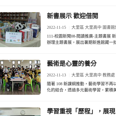
特於10/20、10/27兩天，邀請高
齡法律講座」裨能助益長者。 首場是
學員外還有國中部學生進行代間共學
新書展示 歡迎借閱
及其面對詐騙時產生的作用力，學員學到
法 3.如何防詐騙，並認識內政部警政
2022-11-15
大里區 大里高中 圖書館
111-校園新聞08-閱讀推廣-主題書展 新書展示 歡迎借閱 111-1學期
辦理主題書展，展出暑期新進館藏一
閱。感謝新書推薦人並歡迎大家踴躍
藝術是心靈的養分
2022-11-13
大里區 大里高中 教務處
隨著 108 新課綱推動，藝術學習不
化的結合，透過多元藝術學習，累積美感經驗，
師申請台中國家歌劇院2022 藝術
國中 3 個班級，市立大里高級中學
隊：囝仔人 從戲劇、舞台、燈光的概念到應用，每週一個主題，由囝仔人講師輪流
學習重視「歷程」，展現
進校，透過觀念搭配實作的方式，與同