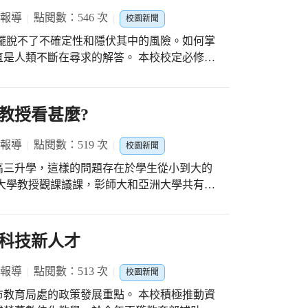
技術」為主題，與臺中國家歌劇院專業團隊，搭
 報導
點閱數：546 次
校園新聞
的動機與興趣。
擺脫不了不確定性和隱伏其中的風險。如何掌
是人類不斷在尋求的解答。 本校校定必修資
的知識進而做出最佳決策。 三門問題
稱為蒙提霍爾問題設計在此課程內容中，讓學生藉由玩遊
理工系強調學生的數理邏輯與程度，除了學測
教授看甚麼?
歷程檔案上就會著重在學生思考邏輯的呈現，
思考脈絡。 與會有東海大學經濟系教授和台
 報導
點閱數：519 次
校園新聞
程看到大里高中的學生不一樣的學習思維。
高三升學，這樣的問題存在於學生從小到大的
大學如何看待高中生的學習及申請入學尺規如
師上課非常用心準備教材，學生上課非常優
需要看到甚麼樣貌的學習歷程，在討論過後教
科技新人才
，只是學生如何在歷程上呈現? 這個問題也
次的交流，教授們也會將高中老師的想法帶回
 報導
點閱數：513 次
校園新聞
取材標準。
的政策發展重點。 本校積極推動資