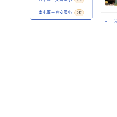
南屯區－春安國小
547
«
5