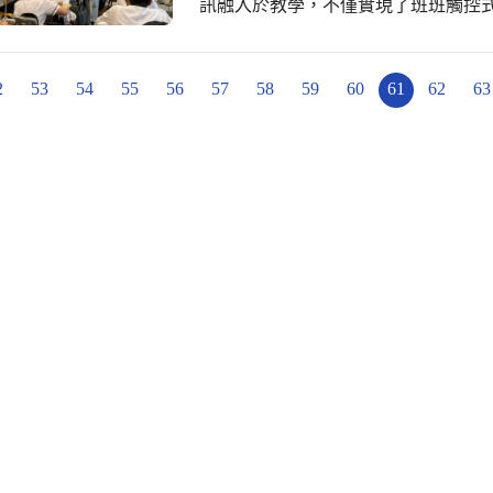
訊融入於教學，不僅實現了班班觸控
231臺Chromebook、32臺Surfa
學子於教室中、實驗室、專科教室裡
動，本校亦積極規劃建置校園無線網路
2
53
54
55
56
57
58
59
60
61
62
63
活科技教室購置雷射雕刻機,結合各項
訊科技能力。