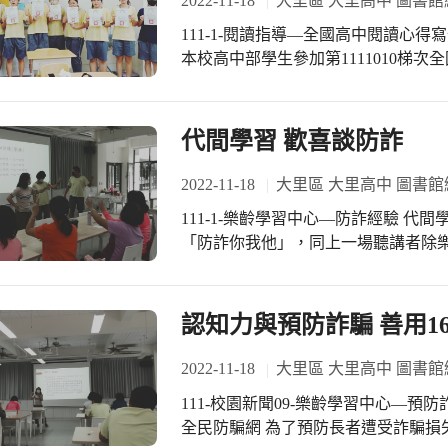
2022-11-18
大里區 大里高中 圖書館
111-1-閱讀指導—全國高中閱讀心得寫作比賽 
本校高中部學生參加第1111010梯次
優4篇、優等7篇、甲等21篇，成績
師、陳韻如老師、洪欣怡老師、劉宜
師、莊惠文老師等熱心指導。得獎名單如下
代間學習 歡喜談防詐
柔蓁、405張寓芯等4名。 優等：402
于恩、 501張毓芯、502張少瑛等7名 甲等：401張育瑄、林媺珊、吳婕瑜、402 蔡喆
2022-11-18
大里區 大里高中 圖書館
易、王亭佳、王鳳吟、 404廖莉姍、高子筑、405詹博兆、周榆芮、張言寬、廖子
111-1-樂齡學習中心—防詐經驗 代間學習 歡喜談防詐 預防詐騙高齡法律講座第二場
儀、許焙喻 405周宸泰、賴彥蘋、林芷妍、406蔡昀臻 502張瑞哲、張彩嫺、鄭巧
「防詐你我他」，同上一場聽講者除
稜、504張富之等21名。
有鑑於高科技時代網路詐騙手法層出
層。講師潘引玉老師以社會新聞為例
以習得的認知辨識訊息的真偽與防詐要
認知力與預防詐騙 善用1
道：「只要不起貪念，就能防止財物
法。」
2022-11-18
大里區 大里高中 圖書館
111-校園新聞09-樂齡學習中心—預防詐
全民防騙網 為了預防長者遭受詐騙損