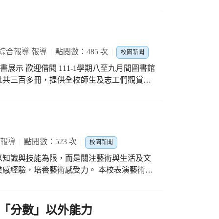
齡法律專家潘引玉老師，假閱覽室辦理「預防詐騙高
「認知力與預防詐騙」，到場聽講者除了樂齡
。講師以帶動唱方式讓我們體驗什麼是認知力
的主要概念有1.認知力與判斷力 2.詐騙手
署165全民防騙網及其資源。
綜合報導 報導
點閱數：485 次
校園新聞
八至九月間圖書館
批共三百多冊，提供全校師生及志工們觀賞借
蒞館借閱！
 報導
點閱數：523 次
校園新聞
再以知識與技能為限，而是關注藝術與生活及文
培養藝術感受力。 本校表演藝術老
進校計畫，歌劇院將依申請表內容等條件媒合全台
國中部為台中唯一一所媒合學校。 策畫與授課團
「分數」以外能力
學們一同循序漸進探索劇場、實踐藝術。 自