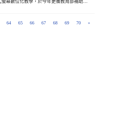
式螢幕數位化教學，於今年更獲教育部補助
ce go 3行動載具、以及8臺行動充電車。為了能讓莘莘
也皆能使用載具作行動式學習、分組討論活
環境，讓師生更能增進教學與學習成效。 生
64
65
66
67
68
69
70
»
科技產品，老師們用心設計每個課程，培養資