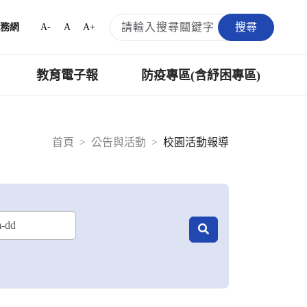
搜尋
A-
A
A+
務網
教育電子報
防疫專區(含紓困專區)
首頁
公告與活動
校園活動報導