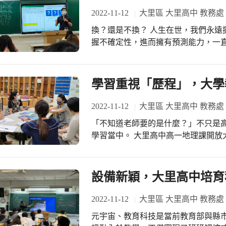
11月開始，為期6周的課程以「劇場
2022-11-12
大里區 大里高中 教務處
配實作體驗活動，激發學生未來學習
換？還是不換？ 人生在世，我們永遠
握不確定性，進而擁有預測能力，一直
料判讀，教導學生判斷思考，利用所學
（Monty Hall problem）亦
戲及小組討論去尋求一些學習軌跡。 
學習重視「歷程」，大學
成績展現一定的數理能力外，在學習
像是針對問題，如何一步步呈現解題的
2022-11-12
大里區 大里高中 教務處
中教育大學資工系教授，兩節觀課過
「不知道老師要的是什麼？」不只是
學習當中。 大里高中高一地理課開放大學教授觀課議課，彰師大和亞洲大學共有3
位教授及校內社會科老師共同討論，
何對接，與會的教授誇獎大里高中老
質，有反應，地理科老師也詢問教授
設備新穎，大里高中培育
授希望看到學生分析統整及批判的能力
給現場的高中老師一些意見，藉著這
2022-11-12
大里區 大里高中 教務處
大學端，重新修訂學校的尺規以對接
元宇宙、教育科技是當前教育部與縣市教育局處