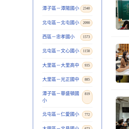
潭子區－潭陽國小
2340
北屯區－北屯國小
2090
西區－忠孝國小
1573
北屯區－文心國小
1158
大里區－大里高中
935
大里區－光正國中
885
潭子區－華盛頓國
819
小
北屯區－仁愛國小
772
大甲區－文昌國小
673