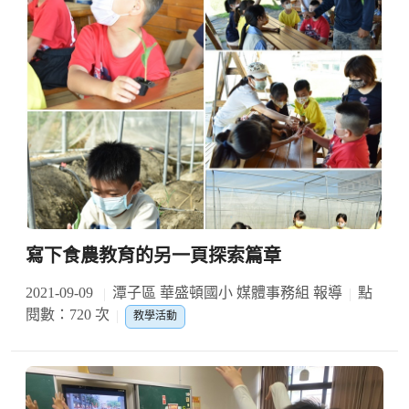
寫下食農教育的另一頁探索篇章
2021-09-09
潭子區 華盛頓國小 媒體事務組 報導
點
閱數：720 次
教學活動