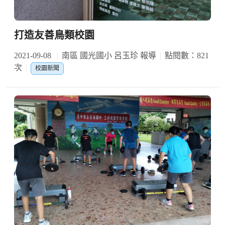
打造友善鳥類校園
2021-09-08
南區 國光國小 呂玉珍 報導
點閱數：821
次
校園新聞