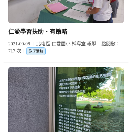
仁愛學習扶助‧有策略
2021-09-08
北屯區 仁愛國小 輔導室 報導
點閱數：
717 次
教學活動