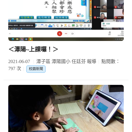
＜潭陽~上課囉！＞
2021-06-07
潭子區 潭陽國小 任廷芬 報導
點閱數：
797 次
校園新聞