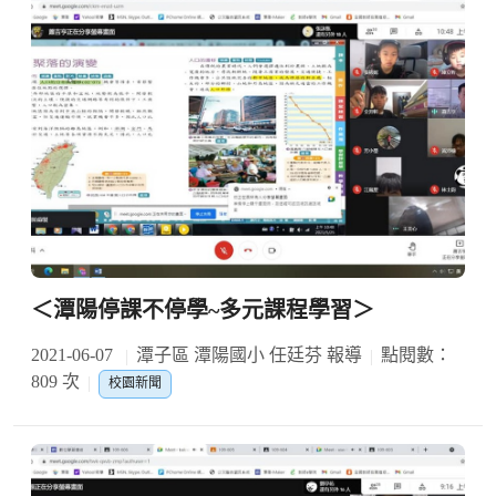
＜潭陽停課不停學~多元課程學習＞
2021-06-07
潭子區 潭陽國小 任廷芬 報導
點閱數：
809 次
校園新聞