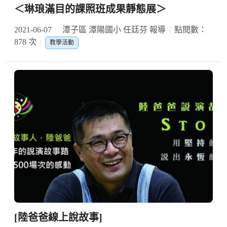
＜琳琅滿目的課照班成果靜態展＞
2021-06-07
潭子區 潭陽國小 任廷芬 報導
點閱數：
878 次
教學活動
[陸爸爸線上說故事]