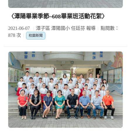
〈潭陽畢業季節~608畢業班活動花絮〉
2021-06-07
潭子區 潭陽國小 任廷芬 報導
點閱數：
878 次
校園新聞