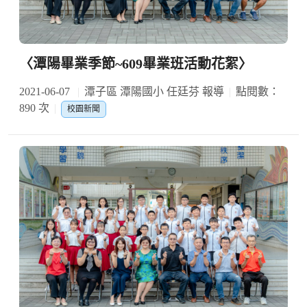
〈潭陽畢業季節~609畢業班活動花絮〉
2021-06-07
潭子區 潭陽國小 任廷芬 報導
點閱數：
890 次
校園新聞