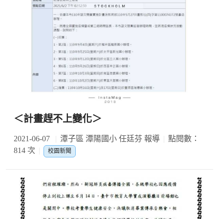
＜計畫趕不上變化＞
2021-06-07
潭子區 潭陽國小 任廷芬 報導
點閱數：
814 次
校園新聞