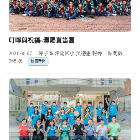
叮嚀與祝福~潭陽直笛團
2021-06-07
潭子區 潭陽國小 吳德惠 報導
點閱數：
968 次
校園新聞