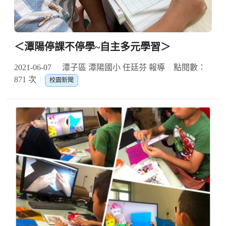
＜潭陽停課不停學~自主多元學習＞
2021-06-07
潭子區 潭陽國小 任廷芬 報導
點閱數：
871 次
校園新聞