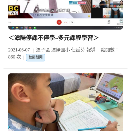
＜潭陽停課不停學~多元課程學習＞
2021-06-07
潭子區 潭陽國小 任廷芬 報導
點閱數：
860 次
校園新聞