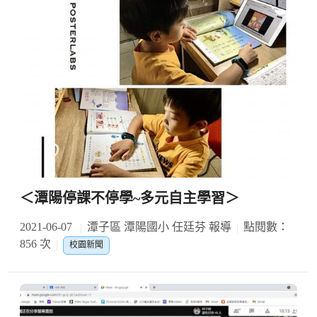
＜潭陽停課不停學~多元自主學習＞
2021-06-07
潭子區 潭陽國小 任廷芬 報導
點閱數：
856 次
校園新聞