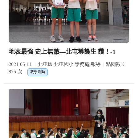
地表最強 史上無敵—北屯導護生 讚！-1
2021-05-11
北屯區 北屯國小 學務處 報導
點閱數：
875 次
教學活動