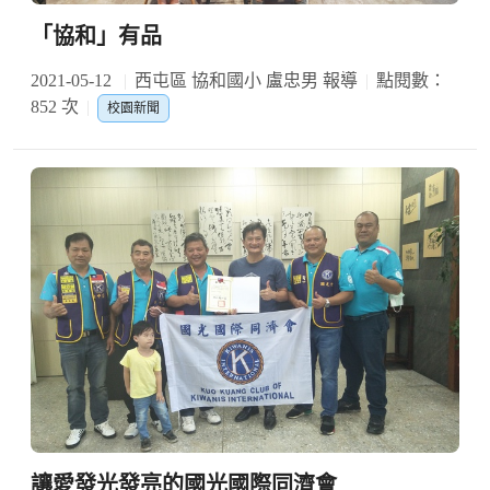
「協和」有品
2021-05-12
西屯區 協和國小 盧忠男 報導
點閱數：
852 次
校園新聞
讓愛發光發亮的國光國際同濟會