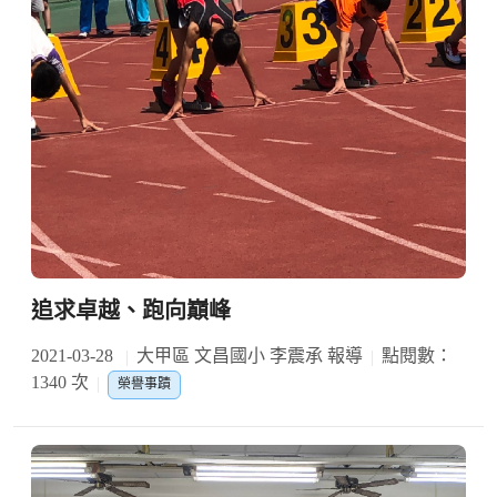
追求卓越、跑向巔峰
2021-03-28
大甲區 文昌國小 李震承 報導
點閱數：
1340 次
榮譽事蹟