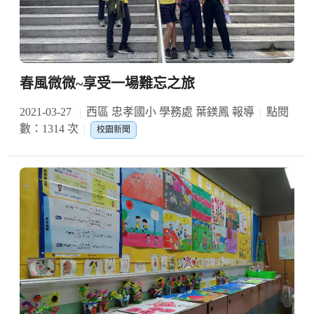
春風微微~享受一場難忘之旅
2021-03-27
西區 忠孝國小 學務處 葉鎂鳳 報導
點閱
數：1314 次
校園新聞