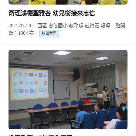
衛理鴻德聖雅各 幼兒銜接來忠信
2021-03-26
西區 忠信國小 教務處 莊鎮嘉 報導
點閱
數：1304 次
校園新聞