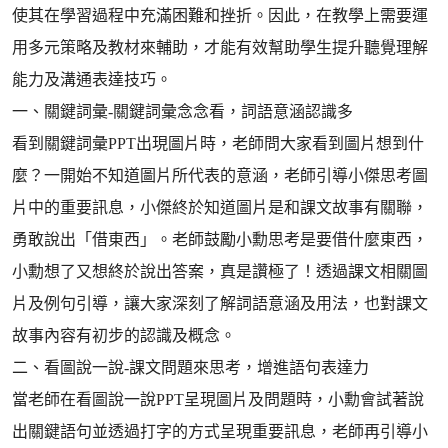
使其在學習過程中充滿困難和挫折。因此，在教學上需要運
用多元策略及教材來輔助，才能有效幫助學生提升聽覺理解
能力及溝通表達技巧。
一、關鍵詞彙-關鍵詞彙念念看，詞語意涵認識多
看到關鍵詞彙PPT出現圖片時，老師問大家看到圖片想到什
麼？一開始不知道圖片所代表的意涵，老師引導小傑思考圖
片中的重要訊息，小傑終於知道圖片是和課文故事有關聯，
勇敢說出「借東西」。老師鼓勵小勳思考是要借什麼東西，
小勳想了又想終於說出答案，真是讚極了！透過課文相關圖
片及例句引導，讓大家深刻了解詞語意涵及用法，也對課文
故事內容有初步的認識及概念。
二、看圖說一說-課文問題來思考，增進語句表達力
當老師在看圖說一說PPT呈現圖片及問題時，小勳會試著說
出關鍵語句並透過打字的方式呈現重要訊息，老師再引導小