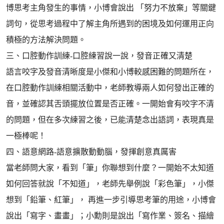
博思考主角發生的事情，小博會說出 「努力不放棄」等關鍵
詞句，從思考過程中了解主角所遇到的困境及如何運用正向
積極的方法解決問題。
三、口腔動作訓練-口腔練習說一說，發音正確又清楚
語言咬字及發音清晰度是小傑和小博較感困難的問題所在，
在口腔動作訓練相關活動中，老師教導兩人如何發出正確的
音，並確認其舌頭擺放位置是否正確。一開始會有咬字不清
的問題，但在多次練習之後，已能清楚念出語詞，表現真是
一極棒呢！
四、語意網路-語意擴散動動腦，發揮創意真厲害
當老師問大家，看到「筆」你聯想到什麼？一開始不太知道
如何回答就說「不知道」，老師先舉例說「彩色筆」，小傑
想到「鉛筆、紅筆」， 再進一步引導思考筆的用途，小博會
說出「寫字、畫畫」；小勳則是說出「寫作業、簽名、描繪