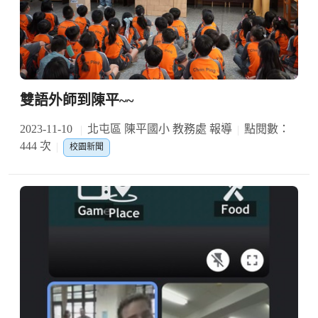
雙語外師到陳平~~
2023-11-10
北屯區 陳平國小 教務處 報導
點閱數：
444 次
校園新聞