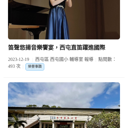
笛聲悠揚音樂饗宴，西屯直笛躍進國際
2023-12-19
西屯區 西屯國小 輔導室 報導
點閱數：
493 次
榮譽事蹟