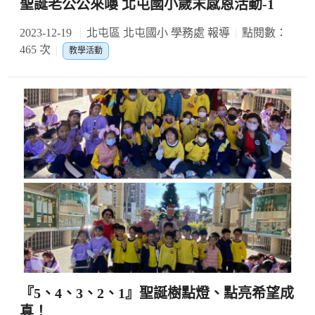
聖誕老公公來嘍 北屯國小歲末感恩活動-1
2023-12-19
北屯區 北屯國小 學務處 報導
點閱數：
465 次
教學活動
『5、4、3、2、1』聖誕樹點燈、點亮希望成
真！