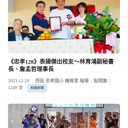
《忠孝128》表揚傑出校友〜林育鴻副秘書
長、詹孟哲理事長
2023-12-19
西區 忠孝國小 輔導室 報導
點閱數：
1249 次
校園新聞