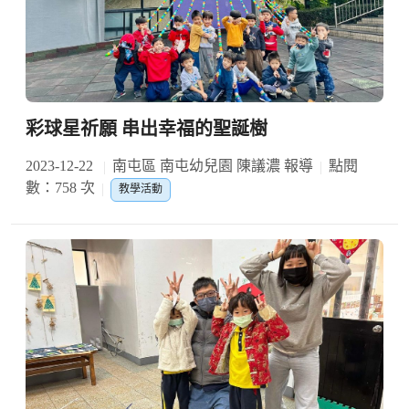
彩球星祈願 串出幸福的聖誕樹
2023-12-22
南屯區 南屯幼兒園 陳議濃 報導
點閱
數：758 次
教學活動