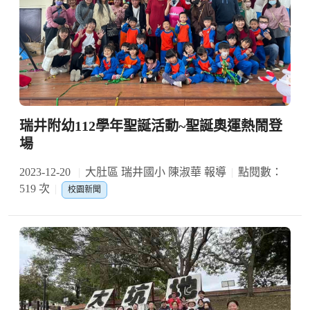
瑞井附幼112學年聖誕活動~聖誕奧運熱鬧登
場
2023-12-20
大肚區 瑞井國小 陳淑華 報導
點閱數：
519 次
校園新聞