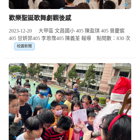
歡樂聖誕歌舞劇觀後感
2023-12-20
大甲區 文昌國小 405 陳盈琪 405 曾慶宸
405 甘妍菲405 李恩霈405 陳義荃 報導
點閱數：830 次
校園新聞