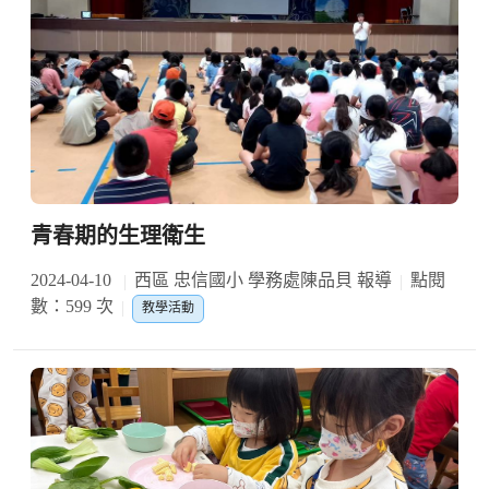
青春期的生理衛生
2024-04-10
西區 忠信國小 學務處陳品貝 報導
點閱
數：599 次
教學活動