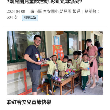
?幼兒園兒童節活動-彩虹氣球派對?
2024-04-09
南屯區 春安國小 幼兒園 報導
點閱數：
504 次
教學活動
彩虹春安兒童節快樂