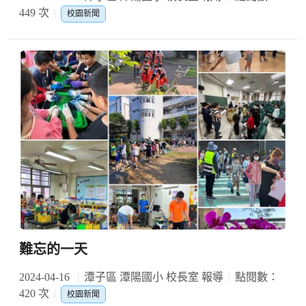
449 次
校園新聞
難忘的一天
2024-04-16
潭子區 潭陽國小 校長室 報導
點閱數：
420 次
校園新聞