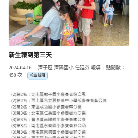
新生報到第三天
2024-04-16
潭子區 潭陽國小 任廷芬 報導
點閱數：
458 次
校園新聞