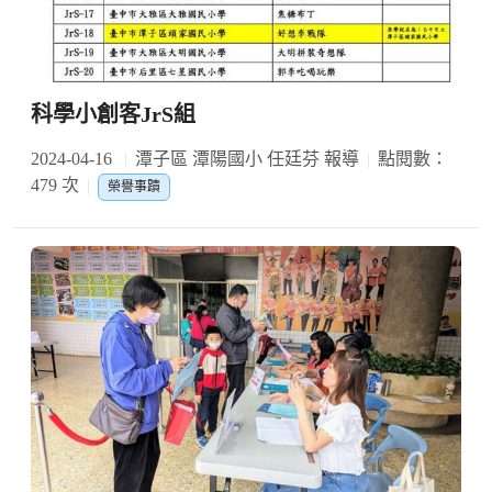
科學小創客JrS組
2024-04-16
潭子區 潭陽國小 任廷芬 報導
點閱數：
479 次
榮譽事蹟