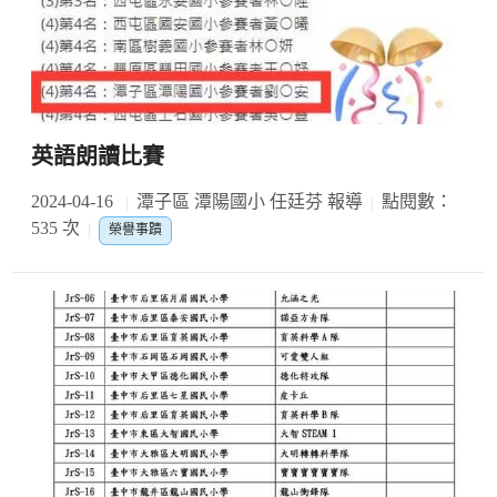
英語朗讀比賽
2024-04-16
潭子區 潭陽國小 任廷芬 報導
點閱數：
535 次
榮譽事蹟