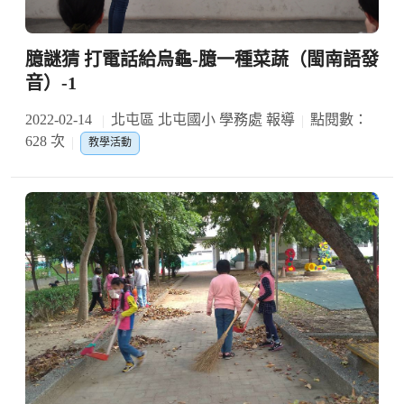
臆謎猜 打電話給烏龜-臆一種菜蔬（閩南語發
音）-1
2022-02-14
北屯區 北屯國小 學務處 報導
點閱數：
628 次
教學活動