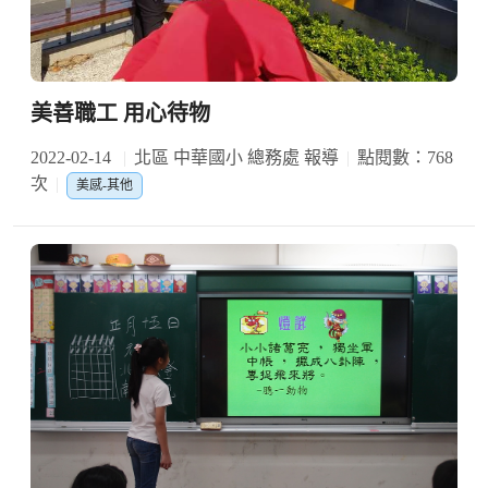
美善職工 用心待物
2022-02-14
北區 中華國小 總務處 報導
點閱數：768
次
美感-其他