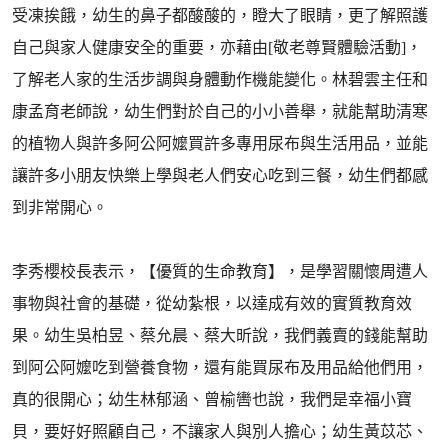
受凍挨餓，幼生的鼻子都酸酸的，瞪大了眼睛，更了解照護
自己與家人健康安全的重要，亦藉由[敬老尊賢體驗活動]，
了解老人家的生活步調與身體動作機能變化。林碧雲主任和
康孟育老師說，幼生們對於自己的小小善舉，就能幫助清寒
的植物人與許多阿公阿嬤買許多專用尿布與生活用品，並能
讓許多小朋友快樂上學與老人們安心吃到三餐，幼生們都感
到非常開心。
李秀櫻校長表示，【優質的生命教育】，是學習關懷周遭人
事物與社會的基礎，從幼紮根，以達成有效的實質教育效
果。幼生吳柏昱、蔡允晨、蔡大昕說，我們義賣的錢能幫助
到阿公阿嬤吃到營養食物，還有能買尿布及用品給他們用，
真的很開心；幼生林郁涵、曾榆轡也說，我們是幸福小寶
貝，要好好照顧自己，不讓家人與別人擔心；幼生黃苡芯、