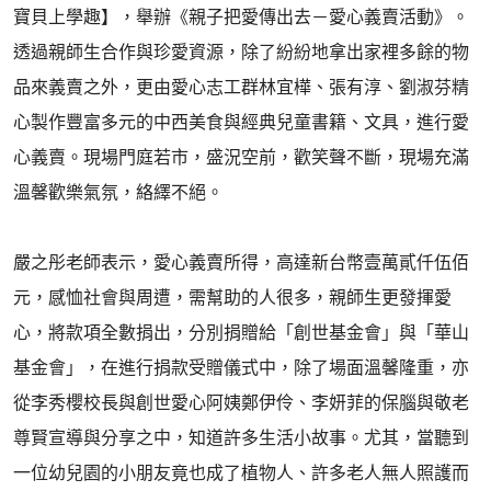
寶貝上學趣】，舉辦《親子把愛傳出去－愛心義賣活動》。
透過親師生合作與珍愛資源，除了紛紛地拿出家裡多餘的物
品來義賣之外，更由愛心志工群林宜樺、張有淳、劉淑芬精
心製作豐富多元的中西美食與經典兒童書籍、文具，進行愛
心義賣。現場門庭若市，盛況空前，歡笑聲不斷，現場充滿
溫馨歡樂氣氛，絡繹不絕。
嚴之彤老師表示，愛心義賣所得，高達新台幣壹萬貳仟伍佰
元，感恤社會與周遭，需幫助的人很多，親師生更發揮愛
心，將款項全數捐出，分別捐贈給「創世基金會」與「華山
基金會」，在進行捐款受贈儀式中，除了場面溫馨隆重，亦
從李秀櫻校長與創世愛心阿姨鄭伊伶、李妍菲的保腦與敬老
尊賢宣導與分享之中，知道許多生活小故事。尤其，當聽到
一位幼兒園的小朋友竟也成了植物人、許多老人無人照護而