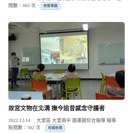
閱數：603 次
榮譽事蹟
故宮文物在北溝 撫今追昔感念守護者
2022-12-14
大里區 大里高中 圖書館綜合報導 報導
點閱數：502 次
校園新聞