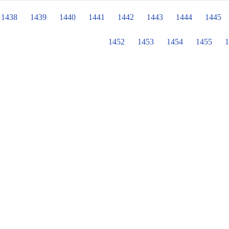
開序幕。 大坑魚丸伯經常從事偏鄉公益活動，已經到過100多個學校給予關懷與溫
暖。魚丸伯秉持著一碗十元，從一而
1438
1439
1440
1441
1442
1443
1444
1445
食材，帶給社會大眾，所有商品都是毫無負擔的美味
之外，也有美勞老師指導學生紙染、
1452
1453
1454
1455
1
所有小朋友，認識到這位曾經叱吒風
債累累，一般人早就失志放棄人生的
他自己東山再起。所謂「天助自助者
花了八個月的時間，從那裏學得做好
在人生地不熟的大坑九號步道，賣起
路，鹹魚翻身的他不忘教導小朋友要
子們都受益良多。 中午，全體師生享用著好吃的虱目魚粥，幸福在新光、魚丸伯、
崑山國小之間傳遞與迴響，很久、很