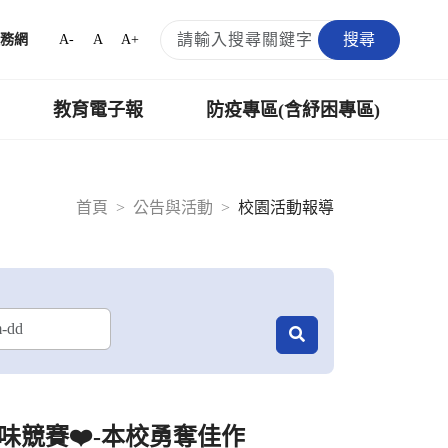
搜尋
A-
A
A+
務網
教育電子報
防疫專區(含紓困專區)
首頁
公告與活動
校園活動報導
趣味競賽❤️-本校勇奪佳作