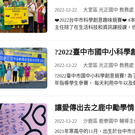
2022-12-22
大里區 光正國中 教務處
❤️2022台中市科學創意趣味競賽❤️ #本校
主任除了在生活科技和資訊課授課，
更好的舞台，強化學生的成就感，利
力。 這次的科學環保創意競賽，進行尋跡車比賽￼，學生在事前要先寫好￼軌跡程式，
輸入尋跡車之後，經過不斷地練習和￼
?️2022臺中市國中小科學
後才能得到最佳的軌跡￼，上場比賽才
呀！ ￼恭喜704吳承翰、803周育靚、808洪天擎和吳玟諺今年勇奪佳作，感謝指導老
2022-12-22
大里區 光正國中 教務處
師蔡佩勤主任，也感謝原班導師林嘉瑩、
?️2022臺中市國中小科學創意競賽?
中會給孩子不同的舞台，鼓勵孩子朝
年指導學生參賽， 每天利用中午以及
孩子都是獨一無二的亮眼鑽石。 #感謝
試…… 每個孩子都有自己的任務，￼ 
學教育 #科學素養
每個孩子適性揚才， 在光正￼成為更好
#感謝家長會提供飲料慰勞師生 #祥宜
讓愛傳出去之鹿中勵學情
大里家長會長協會主辦優質競賽
2022-12-22
沙鹿區 鹿寮國中 輔導主
2021年寒風中的11月，出生於台中