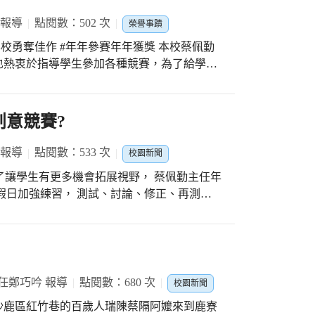
 報導
點閱數：502 次
榮譽事蹟
勇奪佳作 #年年參賽年年獲獎 本校蔡佩勤
也熱衷於指導學生參加各種競賽，為了給學生
用課餘以及假日時間練習比賽，可說是不遺餘
校正，克服比賽所發生的臨時狀況，微調程式
創意競賽?️
可以獲得最佳秒數，每一步的訓練都不容易
 報導
點閱數：533 次
校園新聞
詹秀梅和賴湜雲三位老師的支持。 光正國
️ 為了讓學生有更多機會拓展視野， 蔡佩勤主任年
向自己的興趣發展，因為在我們的眼中，每位
假日加強練習， 測試、討論、修正、再測
祥宜校長到場幫選手加油打氣 #光正國中 #科
從比賽中學習科學知識與團隊合作的精神， 讓
的自己??? #感謝導師們的支持讓學生安心練習
校長一早就到現場幫孩子們加油 #感謝臺中市
任鄭巧吟 報導
點閱數：680 次
校園新聞
市沙鹿區紅竹巷的百歲人瑞陳蔡隔阿嬤來到鹿寮