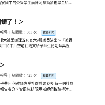
鹿寮國中的榮譽學生而陳阿嬤頒發勵學金給品
生能珍惜豐富的學習資源，培養好的品行與學
旅程增添了新的一站、實現夢想。(相關報
54fc-453a-8119-72e5d4d0dcde/activity-school-
開鑼了！＞
陳阿嬤回饋社會的心意，持續捐贈勵學金給本
 報導
點閱數：501 次
校園新聞
位認真向學、品行優良與態度良好的學生，由
業勤三樓大禮堂辦理五10＆六9班樂器演出～「彼得
定之喜寫
長百忙中抽空前往觀賞給予師生們期勉與祝福
與感恩》之小卡，分享最近自己正在努力的過
男孩彼得-木管樂器（長笛、雙簧管、豎笛、薩
付出和導師的推薦，使自己能有機會獲得勵學
雙簧管 ☆小貓-豎笛 ☆老爺爺-低音銅管 ☆可怕
鼓 明天週五同一時間是本學期最後一場～將吹
＞
。
校師生們踴躍前往觀賞喔！ 今天是冬至！祝福
 報導
點閱數：421 次
校園新聞
理第一學期七個教師專業社群成果發表 每一個社群
群報告者分享皆很精彩 現場老師們皆聽得津津
高的評價與鼓舞 第二學期將有6個社群分享報