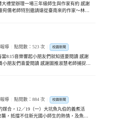
在業勤三樓大禮堂辦理一場三年級師生與作家有約 感謝
推宛儒老師特別邀請遠從臺南來的作家～林哲
人、用點心學校……深受小朋友們喜愛 目前陳
老師為人風趣用自己的故事來勉勵小朋友多閱
所幫助 這二節課席間笑聲不斷可見小朋友們
行有獎徵答活動 感謝圖推淑慧老師準備小禮物
場三年級小朋友們踴躍舉手回答 小朋友與林哲
 報導
點閱數：523 次
校園新聞
們度過充實又愉快的下午
光 每當8:15音樂響起小朋友們就知道要閱讀 感謝
養小朋友們喜愛閱讀 感謝圖推淑慧老師捕捉校
讀並持之以恆 相信對語文能力的提升有很大幫
 報導
點閱數：884 次
校園新聞
來襲，抵擋不住新光國小師生的熱情，及魚丸
師生熱烈歡迎，活動一開始由兩校的直笛隊揭