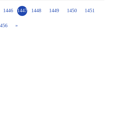
終不漲價的信念，將健康、不含防腐劑等好的
1446
1447
1448
1449
1450
1451
佳餚。 過程中，除了直笛交流
陶藝等體驗課程，此外，魚丸姐姐說故事：讓
456
»
雲、身價上億的大老闆，卻因投資失利導致負
理想。魚丸伯「一枝草，一點露」的信念幫助
」他把自己歸零，從魚丸基本學徒做起，總共
吃魚丸的秘訣，再加上自己健康得秘方。終於
魚丸，還清負債並在各偏鄉小學展開了義煮之
有「三心」「感恩心、同理心、有恆心」。孩
久～