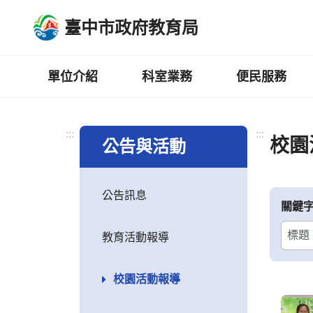
跳
臺中市政府教育局
到
主
要
內
單位介紹
科室業務
便民服務
容
區
:::
:::
校園
公告與活動
公告訊息
關鍵
教育活動報導
校園活動報導