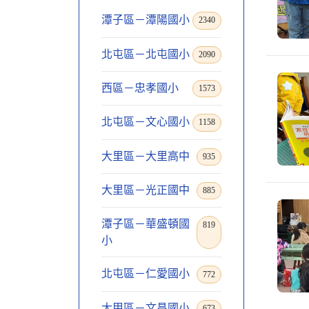
潭子區－潭陽國小
2340
北屯區－北屯國小
2090
西區－忠孝國小
1573
北屯區－文心國小
1158
大里區－大里高中
935
大里區－光正國中
885
潭子區－華盛頓國
819
小
北屯區－仁愛國小
772
大甲區－文昌國小
673