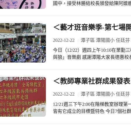
國中，接受林勝結校長頒發給陳阿嬤
行優良與有特殊才藝的學子，希望學
習態度，學有所成，也讓陳阿嬤的學習
導：https://www.tc.edu.tw/page/e78c96c9-
＜藝才班音樂季-第七場
content?id=90796) 2022年冬天，陳阿嬤已圓滿其人生功課，離開親愛的家人與我
們，大家深感不捨而其子女仍秉持著
2022-12-22
潭子區 潭陽國小 任廷芬
校學生，經各班導師推薦後共發給18
今日（12/22）週四上午10:10在
林勝結校長代為轉頒勵學金給所有孩子。 受獎的同學滿懷感恩之心與被肯
與狼」音樂劇 感謝潭陽大家長德惠校
給班級導師、陳阿嬤及其家人《感謝
■角色與樂器分配如下： ☆勇敢的小
程與成果，並感謝陳阿嬤與其子女的
克斯風） ☆輕盈的小鳥-長笛 ☆鴨子-
金。 寒冬中鹿中校園傳入了溫暖的力量，為孩子們帶來鼓勵與肯定，很感謝各界對
的大野狼-法國號 ☆英勇的獵人-定音
＜教師專業社群成果發表
鹿中孩子的照顧，讓愛充滿鹿中校園
奏「彼得與狼」音樂劇完整版 歡迎全
大家圓滿如意！
2022-12-22
潭子區 潭陽國小 任廷芬
12/21週三下午2:00在階梯教室辦
皆有它成立的目標暨特色 今日7個社
有味喔！ 潭陽大家長德惠校長給予很
告 相信精彩可期！敬請期待喔！