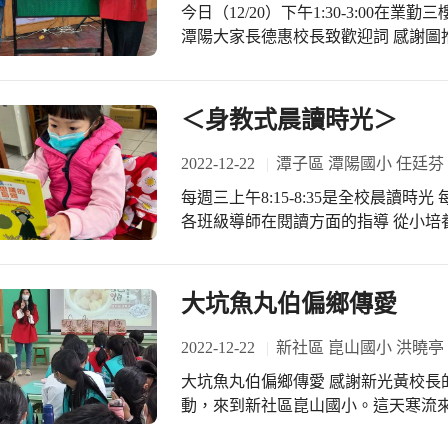
今日（12/20）下午1:30-3:00
潭陽大家長德惠校長致歡迎詞 感謝圖
璋老師 他的作品琳琅滿目其中屁屁超
列在高圖暨低圖歡迎小朋友借閱 哲璋
讀～增加靈感、增長智慧，對寫作會有
＜身教式晨讀時光＞
很喜歡林哲璋作家老師 最後十分鐘進
感謝設備璧婉組長協助設備暨拍照 現
2022-12-22
潭子區 潭陽國小 任廷芬
璋作家的互動非常的熱絡 讓現場師生
每週三上午8:15-8:35是全校晨讀時
各班級導師在閱讀方面的指導 從小培
園裡美麗的畫面 希望小朋友們要多閱
助
大坑魚丸伯偏鄉傳愛
2022-12-22
新社區 崑山國小 洪曉亭
大坑魚丸伯偏鄉傳愛 感謝新光黃校長的媒合，12／19（一）大坑魚丸伯的義煮活
動，來到新社區崑山國小。這天寒流
伯團隊的愛心。一大早即到校，本校