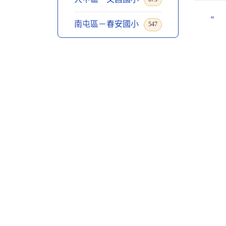
«
南屯區－春安國小
547