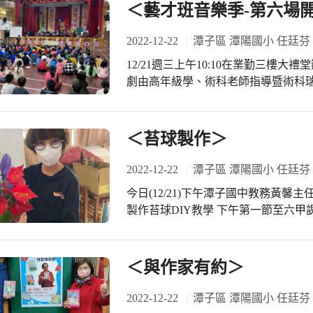
＜藝才班音樂季-第六場
2022-12-22
潭子區 潭陽國小 任廷芬
12/21週三上午10:10在業勤三樓大
劇由高年級學、術科老師指導暨術科瑞
聽著觀眾更加了解音樂劇情節～彼得與
朋友加油打氣 音樂劇情節逐漸進入尾
前往業勤三樓觀賞「彼得與狼」音樂
＜苔球製作＞
2022-12-22
潭子區 潭陽國小 任廷芬
今日(12/21)下午潭子國中教務黃馨
製作苔球DIY教學 下午第一節至六甲
教學 此活動深受小朋友們的喜愛 由
二班小朋友們在老師指導下皆完成作品
蘭組長的規劃與聯繫 感謝潭子國中用
＜與作家有約＞
2022-12-22
潭子區 潭陽國小 任廷芬