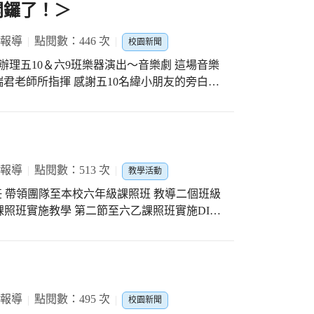
開鑼了！＞
 報導
點閱數：446 次
校園新聞
禮堂辦理五10＆六9班樂器演出～音樂劇 這場音樂
君老師所指揮 感謝五10名緯小朋友的旁白讓
狼 感謝這一場來觀賞的師生們 給予藝才班小
聲 還沒有欣賞到的師生們 明天同一時間記得
劇
 報導
點閱數：513 次
教學活動
主任 帶領團隊至本校六年級課照班 教導二個班級
課照班實施教學 第二節至六乙課照班實施DIY
於聖誕節快到了 苔球製作的植物以聖誕紅為主
 興高采烈拿著苔球作品合影留念 感謝註冊翠
心的規劃與指導
 報導
點閱數：495 次
校園新聞