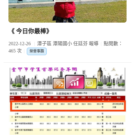
《 今日你最棒》
2022-12-26
潭子區 潭陽國小 任廷芬 報導
點閱數：
465 次
榮譽事蹟