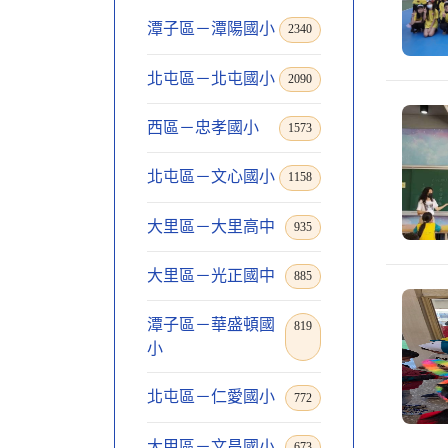
潭子區－潭陽國小
2340
北屯區－北屯國小
2090
西區－忠孝國小
1573
北屯區－文心國小
1158
大里區－大里高中
935
大里區－光正國中
885
潭子區－華盛頓國
819
小
北屯區－仁愛國小
772
大甲區－文昌國小
673