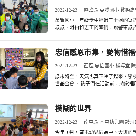
2022-12-23
霧峰區 萬豐國小 教務處
萬豐國小一年級學生經過了十週的舞
叔叔、阿伯和志工阿嬤們，讓警察叔
節。趁此機會，警察叔叔們也對小一
學生一看到警察叔叔介紹手槍、長槍、
槍裡有沒有子彈?」、「防彈背心會被
忠信感恩市集，愛物惜福
遊樂場般。另外還讓學生們體驗巡邏
氣的小小警察大喊:「小偷!不許動!你
2022-12-23
西區 忠信國小 輔導室 
的警察叔叔們耐心地為學生解說，並
歲末將至，天氣也真正冷了起來，學校
具有意義。
世基金會。 孩子們在活動前，將家裡用不到但仍保存良好的東西蒐集起來，市集當
天排列在桌上並標上讓人心動的價格
個東西200太貴啦，100就好」、「1
驗豐富的賣場老手，活動尾聲時，多個
模糊的世界
竟然還買一送一！大家莫不努力將貨物完售。 除了跳蚤市場，孩子
市集現場有套圈圈、戳戳樂以及乒乓
2022-12-23
南屯區 南屯幼兒園 護理
之餘也玩得不亦樂乎，一旁還有小小
今年10月，南屯幼兒園為中、大班的
足欣賞。 這次的活動捐出所得將近4萬，大家回響熱烈，讓這份愛溫暖更多需要的