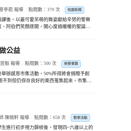
曾亭菀 報導
點閱數：379 次
校園新聞
蹈課後，以最可愛呆萌的舞姿獻給辛勞的警察
叔、阿伯們笑顏逐開，開心度過暖暖的聖誕
學生做了交安宣導和警察裝備的介紹，小一的
盾牌等，馬上七嘴八舌地問了好多問題:「手
子彈穿破嗎?」好似萬豐派出所是一個新奇的
做公益
警車，學生們拿起車用廣播器，馬上變身為帥
被待捕了~~」真是架式十足呢! 謝謝萬豐派出所
陳昱魁 報導
點閱數：500 次
榮譽事蹟
讓學生有實際體驗的機會，使得聖誕佳節更別
舉辦感恩市集活動，50%所得將會捐贈予創
；處處可見孩子們的創意叫賣以及喊價，「這
50啦，50做公益」，可愛的對話讓人覺得像是經
攤位更是開始跳樓大拍賣，一個娃娃10元；
們更展現創意，
球投擲等小遊戲，大家囊括大大小小的戰利品
師 陳婉軒 報導
點閱數：658 次
教學活動
街頭藝人熱情表演，吸引不少大朋友小朋友駐
學生進行初步視力篩檢後，發現四~六歲以上的