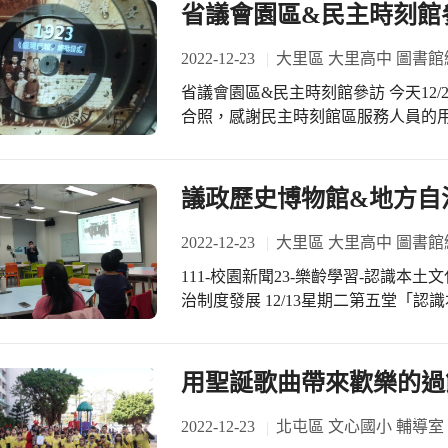
聽看故事主角貓咪Pete究竟用了哪配料做出獨家披薩
省議會園區&民主時刻館
滿繽紛色彩，而不是模糊的世界，只
2022-12-23
大里區 大里高中 圖書館
省議會園區&民主時刻館參訪 今天12/20參訪省議會園區及民主時刻館，首先來個大
合照，感謝民主時刻館區服務人員的
親身參與了這一場地方自治制度演進的
會質詢情境，說說省議員們的八卦及
完整介紹臺灣地方自治制度演變的歷史
議政歷史博物館&地方自
會有些建物很令人好奇，例如兩隻獅子
色?還有，為什大廳地面上是一條4爪龍
2022-12-23
大里區 大里高中 圖書館
館義工很認真地導覽，學員們事前有
111-校園新聞23-樂齡學習-認識本土文化5- 認識臺
法委員們的現況感到好奇。各國致贈
治制度發展 12/13星期二第五堂「認識本土文化」探討「從日治到民國的議會政治運
令人感覺喜氣洋洋、福氣滿滿，真是
動」，講師如數家珍介紹臺灣省議會
會，由臺灣省參議會、臨時省議會遞嬗
說，在霧峰設置省議會是為了對民主運
用聖誕歌曲帶來歡樂的過
省裁撤，原址改成立「省諮議會」，
證，於民國100年朝琴紀念館1樓成
2022-12-23
北屯區 文心國小 輔導室
治制度演變的歷史資料，推動檔案史