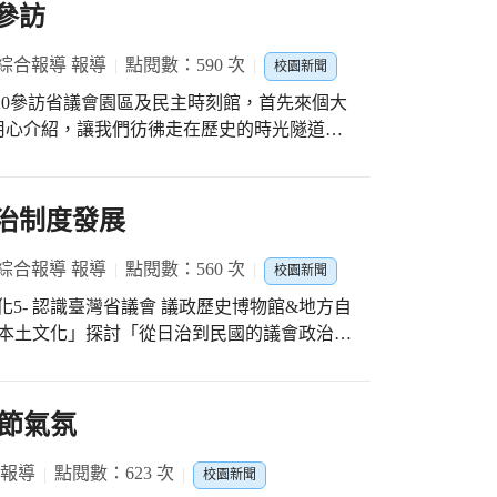
！Let’s have a pizza party!
參訪
能透過眼鏡探索世界。
綜合報導 報導
點閱數：590 次
校園新聞
用心介紹，讓我們彷彿走在歷史的時光隧道中
盛會。 讓我們有機會親臨議會現場，模擬議
其豐功偉業，真是趣味無窮；再加上數位影片
，能見證歷史，大家都覺得不虛此行。 省議
治制度發展
是公?是母?為何是閉口獅?為何顏色是紅褐
?是褒還是貶?都很耐人尋味。 感謝議會博物
綜合報導 報導
點閱數：560 次
校園新聞
做過功課，所以內容不陌生，只是對歷任的立
灣省議會 議政歷史博物館&地方自
的紀念品中最吸睛的是日本必勝達摩不倒翁，
送禮的好選項。
的沿革。原來臺灣省諮議會前身是臺灣省議
而來，承襲逾半世紀省級議事發展歷史。 據
動發軔者林獻堂先生表達致敬。 民國87年精
節氣氛
為完整保存地方自治制度演進的發展歷史見
立「臺灣省議會會史館」。完整保存臺灣地方自
 報導
點閱數：623 次
校園新聞
料數位典藏加值應用，提供學術研究或是教育