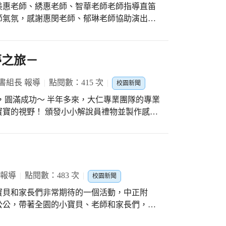
美惠老師、綉惠老師、智華老師老師指導直笛
會開闢為紀念園區。園區植物種類繁多，約有
節氣氛，感謝惠閔老師、郁琳老師協助演出，
橋流水等等，環境幽雅令人嚮往。
辦理，感謝行政團隊及老師們全力協助。 ＃
夢之旅－
書組長 報導
點閱數：415 次
校園新聞
，大仁專業團隊的專業
解說員禮物並製作感謝
茹老師及雲鈺老師對閱讀教育推動的用心，專
 報導
點閱數：483 次
校園新聞
寶貝和家長們非常期待的一個活動，中正附
公公，帶著全園的小寶貝、老師和家長們，一