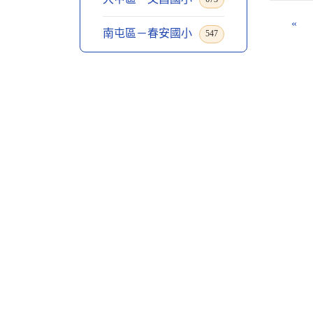
«
南屯區－春安國小
547