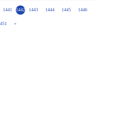
、鯊魚、鱷魚和魟魚以及各式各樣的海洋動
貝可愛的裝扮都稱讚。
1441
1442
1443
1444
1445
1446
451
»