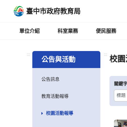
跳
臺中市政府教育局
到
主
要
內
單位介紹
科室業務
便民服務
容
區
:::
:::
校園
公告與活動
公告訊息
關鍵
教育活動報導
校園活動報導