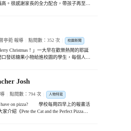
偏高。很感謝家長的全力配合，帶孩子再至眼
視力檢查能獲得改善。研究發現近視的原因主
只有5%以下是屬先天遺傳，其餘的還是跟生
眼習慣，才是降低近視比例最根本的辦法。所
主題，讓孩子們更早學習正確用眼習慣。 開
作為工具，教導孩子不挑食，攝取各種營養素
曾亭菀 報導
點閱數：352 次
校園新聞
品的藍光傷害眼睛；以手臂測量看書用眼的最
y Christmas！」一大早在歡樂熱鬧的耶誕
的模糊視線，在尋找素材時絞盡腦汁，嘗試過
門口發送糖果小物給進校園的學生，每個人臉
睛，卻感覺效果不佳。某天在器材室翻找時，
日聖誕闖關活動，解開密碼的小隊便能領取精
能營造出約視力800度的效果，再搭配鐵絲和
說：「今年的聖誕節，真是太有趣了！」
乍看
acher Josh
發現眼前一片模糊。接著拿出籃子請孩子依指
的黃、綠色塑膠球裡，從中找出正確的檸檬，
報導
點閱數：794 次
惹得同學哈哈大笑；再請另一位孩子戴上眼鏡
人物特寫
但摘下眼鏡後發現認錯成別人，自己都感到不
 pizza? 學校每周四早上的報書活
女生示範，她卻拒絕上台戴神奇眼鏡，原因是
介紹《Pete the Cat and the Perfect Pizza
訴大家，戴上眼鏡除了生活上帶來不方便，也
入、享受其中。大家吃披薩的時候，有仔細看過
力保健學習單請學生回家和爸媽一起完成。除
面可以再放什麼神奇的配料嗎？讓我們一起聽
中建立良好的用眼習慣，讓孩子眼中的世界充