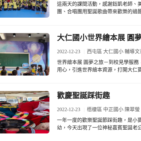
這兩天的課間活動，感謝鈺凱老師、
推廣使用。台中縣政府也將台灣省議
團、合唱團用聖誕歌曲帶來歡樂的過
二百多種；林蔭處處、景觀秀麗，小
感謝中興主任帶領輔導室團隊攜手規劃
祝福聖誕平安快樂 ＃動動影片又來了?
大仁國小世界繪本展 圓
2022-12-23
西屯區 大仁國小 輔導文
世界繪本展 圓夢之旅－到校見學服務，圓滿成功～ 半年多來
用心，引進世界繪本資源，打開大仁寶寶的視野！ 頒發小小
卡，感謝教務處同仁：貝茹主任、淑
業團隊的協同指導！ 閱讀～開啟想像的任意門，提供翱翔世界的 翅膀， 大仁寶寶
最幸福啦！
歡慶聖誕踩街趣
2022-12-23
梧棲區 中正國小 陳翠螢
一年一度的歡樂聖誕節踩街趣，是小
幼，今天出現了一位神秘嘉賓聖誕老
起到學校附近的社區踩街趣。 今年的主題海洋趴，小寶貝們在和爸媽精心設計的創