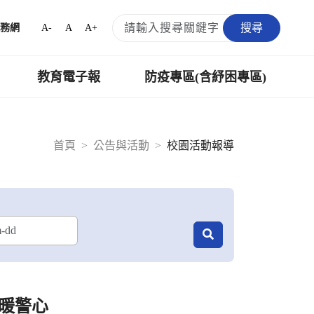
搜尋
A-
A
A+
務網
教育電子報
防疫專區(含紓困專區)
首頁
公告與活動
校園活動報導
愛暖警心