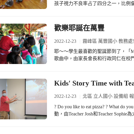
孩子視力不良率占了四分之一，比例
人。
科診所做追蹤和治療，期望在下次的
要分為先天遺傳和環境因素，並且大約
活習慣有關。所以越早養成良好的用
歡樂耶誕在萬豐
以這一期進行的衛生教育以視力保健為
始衛教時，準備宣導海報和電腦簡報
2022-12-23
霧峰區 萬豐國小 教務處
讓眼睛健康；每日戶外活動減少3C產
耶～～學生最喜歡的聖誕節到了，「Merr
佳距離。為了想讓孩子們體驗近視時
歌曲中，由家長會長和行政同仁在校
塑膠袋、紗布、刮花的投影片遮住眼
上都掛滿甜甜的笑容，接著安排英語
發現外帶湯碗蓋的霧面材質，放在眼前
美小禮物，有吃又有玩，難怪學生們
熱熔膠槍，一支神奇的眼鏡就完成了。 實際使用神奇眼鏡進行衛教時，孩子們
Kids' Story Time with Te
之下還沒發現特別之處，直到戴上後
令，在黃、綠色檸檬玩具和大小相似
2022-12-23
北區 立人國小 設備組 
不過，看了半天卻屢屢拿出塑膠球，
後，找出班上的好朋友並站在面前，
? Do you like to eat pizza? ? What do you have on
好意思。巡迴到大班時，邀請一位小
動，由Teacher Josh和Teacher Sophie為大家
覺得戴起來很醜不好看，所以趁機告
Party》，二年級小朋友聽得非常投
會改變外貌。衛教結束後，再發下視
上面有什麼配料嗎？有想過，披薩上
了更加深印象，也希望家長協助在家