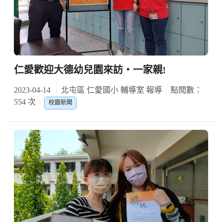
仁愛歡迎大德幼兒園來訪‧一家親!
2023-04-14
北屯區 仁愛國小 輔導室 報導
點閱數：
554 次
校園新聞