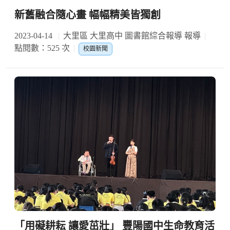
新舊融合隨心畫 幅幅精美皆獨創
2023-04-14
大里區 大里高中 圖書館綜合報導 報導
點閱數：525 次
校園新聞
「用礙耕耘 讓愛茁壯」 豐陽國中生命教育活