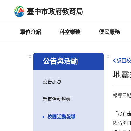
跳
臺中市政府教育局
到
主
要
內
單位介紹
科室業務
便民服務
容
區
:::
:::
公告與活動
返回校
地震
公告訊息
報導日
教育活動報導
「沒有奇
校園活動報導
國防災