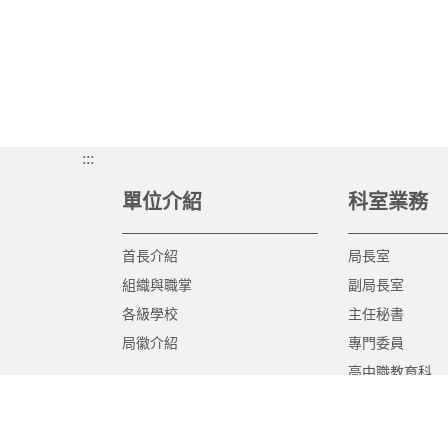
:::
單位介紹
科室業務
首長介紹
局長室
組織與職掌
副局長室
各級學校
主任秘書
局徽介紹
專門委員
高中職教育科
國中教育科
國小教育科