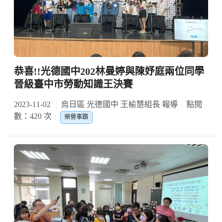
恭喜!!光德國中202林曼婷與陳妤庭兩位同學
晉級臺中市勞動知識王決賽
2023-11-02
烏日區 光德國中 王榆慧組長 報導
點閱
數：420 次
榮譽事蹟