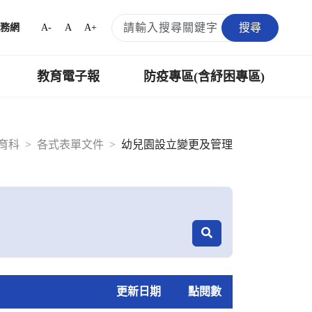
搜尋
A-
A
A+
務網
教育電子報
防疫專區(含紓困專區)
育科
各式表單文件
幼兒園設立變更及管理
更新日期
點閱數