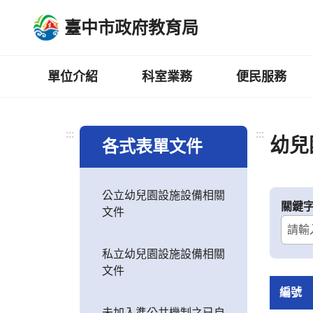
跳
臺中市政府教育局
到
主
要
內
單位介紹
科室業務
便民服務
容
區
:::
:::
幼兒
各式表單文件
公立幼兒園設施設備相關
關鍵
文件
私立幼兒園設施設備相關
文件
編號
未加入準公共機制之已自