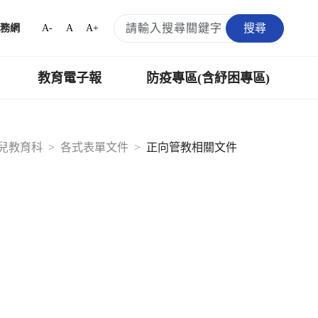
搜尋
A-
A
A+
務網
教育電子報
防疫專區(含紓困專區)
兒教育科
各式表單文件
正向管教相關文件