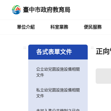
跳
臺中市政府教育局
到
主
要
內
單位介紹
科室業務
便民服務
容
區
:::
:::
正向
各式表單文件
公立幼兒園設施設備相關
文件
私立幼兒園設施設備相關
文件
未加入準公共機制之已自