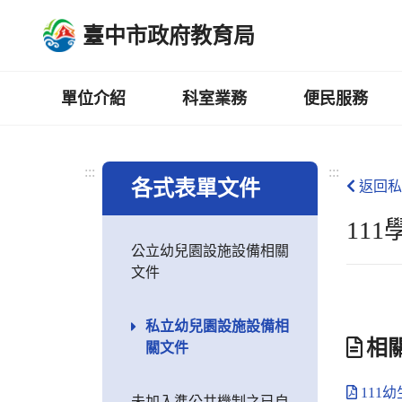
跳
臺中市政府教育局
到
主
要
內
單位介紹
科室業務
便民服務
容
區
:::
:::
各式表單文件
返回私
11
公立幼兒園設施設備相關
文件
私立幼兒園設施設備相
相
關文件
111
未加入準公共機制之已自