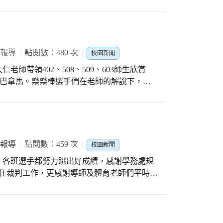
 報導
點閱數：480 次
校園新聞
師帶領402、508、509、603師生欣賞
vs巴拿馬。樂樂棒選手們在老師的解說下，很
家不僅開心也收穫滿滿，也感謝市府提供門
 報導
點閱數：459 次
校園新聞
，各班選手都努力跳出好成績，感謝學務處規
擔任裁判工作，更感謝導師及體育老師們平時的