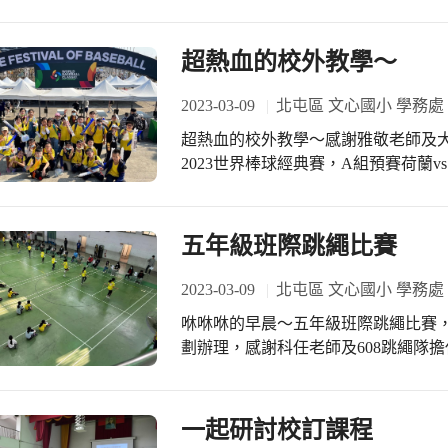
校檢查
超熱血的校外教學～
2023-03-09
北屯區 文心國小 學務處
超熱血的校外教學～感謝雅敬老師及大仁老
2023世界棒球經典賽，A組預賽荷蘭
快就看懂比賽的節奏及戰術，相信大
票，讓孩子們能夠欣賞國際賽事。
五年級班際跳繩比賽
2023-03-09
北屯區 文心國小 學務處
咻咻咻的早晨～五年級班際跳繩比賽
劃辦理，感謝科任老師及608跳繩隊
指導。 ＃跳出健康跳出好體能
一起研討校訂課程