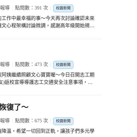
 報導
點閱數：391 次
校園新聞
的工作中最幸福的事～今天再次討論確認未來
讀文心程架構討論微調，感謝高年級開始規劃
的用心。也感謝中興主任分享科技化評量系統
文心的女神們女
 報導
點閱數：473 次
校園新聞
叔阿姨繼續照顧文心寶寶喔～今日召開志工期
友)返校宣導導護志工交通安全注意事項，希
意自己的安全與健康。再次感謝佩伶隊長、雅
項活動。
恢復了～
 報導
點閱數：675 次
校園新聞
情降溫，希望一切回到正軌，讓孩子們多元學