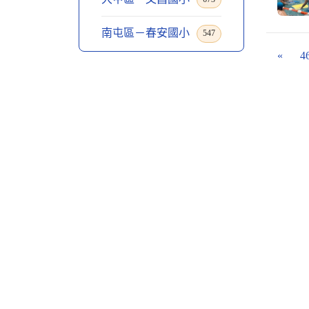
南屯區－春安國小
547
«
4