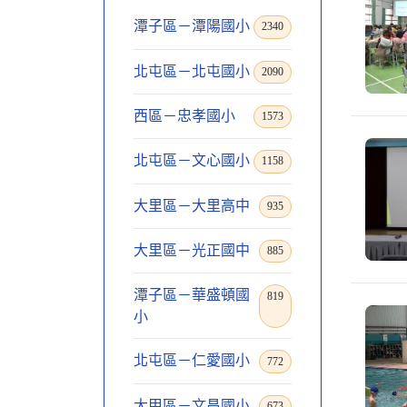
潭子區－潭陽國小
2340
北屯區－北屯國小
2090
西區－忠孝國小
1573
北屯區－文心國小
1158
大里區－大里高中
935
大里區－光正國中
885
潭子區－華盛頓國
819
小
北屯區－仁愛國小
772
大甲區－文昌國小
673