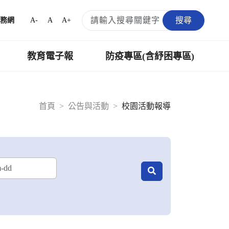
搜尋
A-
A
A+
務網
教育電子報
防疫專區(含紓困專區)
首頁
公告與活動
校園活動報導