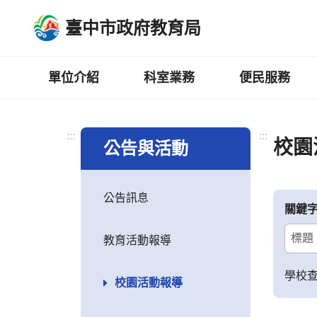
跳
臺中市政府教育局
到
主
要
內
單位介紹
科室業務
便民服務
容
區
:::
:::
校園
公告與活動
公告訊息
關鍵
教育活動報導
學校
校園活動報導