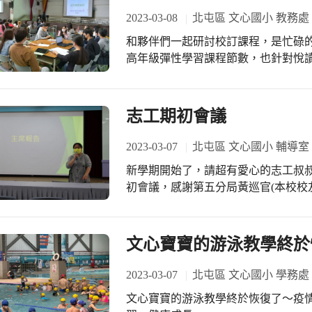
2023-03-08
北屯區 文心國小 教務處
和夥伴們一起研討校訂課程，是忙碌
高年級彈性學習課程節數，也針對悅
新學年悅讀文心課程，感謝全體教師
的說明，希望大家善用平台，協助學生學習。 ＃用好喝的飲料祝福
王節快樂
志工期初會議
2023-03-07
北屯區 文心國小 輔導室
新學期開始了，請超有愛心的志工叔
初會議，感謝第五分局黃巡官(本校校
望志工們在照顧文心寶寶前，要先注
玲副隊長帶領志工們全力協助學校各
文心寶寶的游泳教學終於
2023-03-07
北屯區 文心國小 學務處
文心寶寶的游泳教學終於恢復了～疫