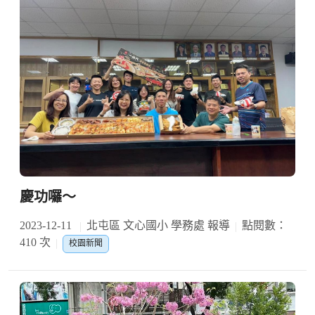
慶功囉～
2023-12-11
北屯區 文心國小 學務處 報導
點閱數：
410 次
校園新聞