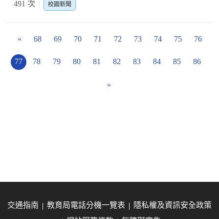
491 次
校園新聞
«
68
69
70
71
72
73
74
75
76
77
78
79
80
81
82
83
84
85
86
»
交通指南
教育局電話分機一覽表
隱私權及資訊安全政策