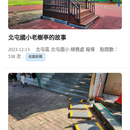
北屯國小老樹亭的故事
2023-12-13
北屯區 北屯國小 總務處 報導
點閱數：
538 次
校園新聞