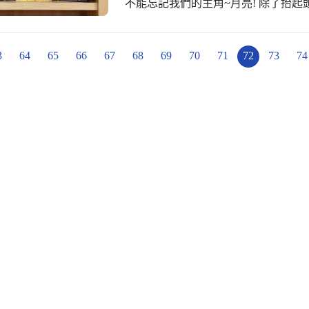
不能忘記我們的主角~月亮! 除了抬起
挑一本書，看見月亮
3
64
65
66
67
68
69
70
71
72
73
74