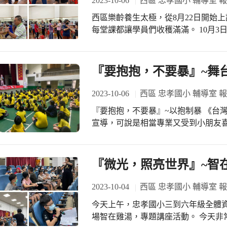
2023-10-06
西區 忠孝國小 輔導室 
學習扶助，讓孩子多點「可能」與眾
西區樂齡養生太極，從8月22日開始上
每堂課都讓學員們收穫滿滿。 10月
幾乎通通都出席，沒有人請假。 賴榮
袋的禮物，通通送給學員們~~ 大家
天都要記得動一動！ #最後一天學『抱拳禮』是武術中尊敬、感恩和禮貌的動作，
『要抱抱，不要暴』~舞
以合掌、鞠躬表達尊重和謙虛。 #學
出與傳授，老師教學誠懇易學，和善
2023-10-06
西區 忠孝國小 輔導室 
法繼續學習～再次感謝老師，我們會每
『要抱抱，不要暴』~以抱制暴 《台
提供這麼優質的場地～謝謝楊老師幫
宣導，可說是相當專業又受到小朋友喜
教練辛苦的指導！ #下一期的課程，大家記得再報名
《台灣關懷社會公益服務協會》到校
度西區樂齡學習中心 #更多精彩報導連結：西區樂齡
從戲劇、與演員們互動中，了解家暴
的時候，秩序很好、全神專注，有獎
『微光，照亮世界』~智
感謝《台灣關懷社會公益服務協會》
信這寶貴的一課，給孩子們的觀念一
2023-10-04
西區 忠孝國小 輔導室 
今天上午，忠孝國小三到六年級全體
場智在雞湯，專題講座活動。 今天非