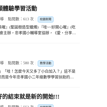
願體驗學習活動
報導
點閱數：613 次
校園新聞
美喔』(聖誕樹造型蠟燭) 『哇~~好開心喔』(吃
家庭學童透過親手製作香氛蠟燭體驗，並且順
會小小付出、製作等待的過程並留下每一刻體
道。玻璃杯裝的第一個蠟燭作品，有薰衣草、
道』。 一整個製作、等待的過程，將近三個
報導
點閱數：580 次
教學活動
，要謝謝捐贈人，願意實現自己的小心願。等
！」「哇！怎麼今天又多了小白加入？」這不是
膜，歡呼聲此起彼落，大家都很滿意自己第二
景而是今年忠孝國小二年級數學學習扶助的教
還有層次分別，好美、好看、也好香。 最
習一年，真正要加強扶助的單元並不太多，重
，經過努力付出後，品嘗的果實，總感覺特別
習）的熱情種子，藉由小班教學的學習扶助，
場很久沒看到的中橘（10個一排的立方塊）
的結束就是新的開始!!!
讓每個孩子純真的夢想，都有實現的可能。
數，偶爾穿插著比速度排出正確的顆粒數，讓孩
一數、5個一數，進而10個一數」，忠孝國小的