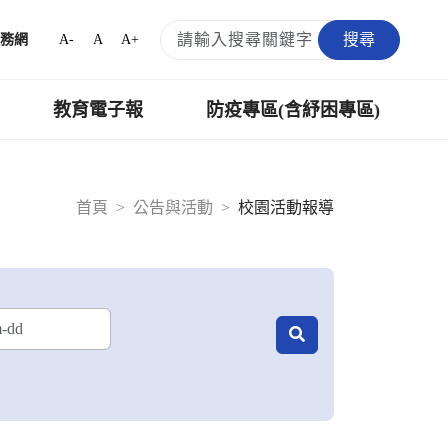
搜尋
A-
A
A+
務網
教育電子報
防疫專區(含紓困專區)
首頁
公告與活動
校園活動報導