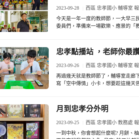
https://reurl.cc/1G0qyG #相關報導二https:
2023-09-28
西區 忠孝國小 輔導室 
今天是一年一度的教師節，一大早三
委員們，準備來一場歡樂、應景的「教師節外送Part
長、家長會長接力開場，向全校老師
百多間教室，充當外送員，一個班一個
禮之外，另由學生代表「奉茶」給老
忠孝點播站 ，老師你最
就像父母親那樣呵護、照顧每一位學
感恩忠孝國小全體師長們對學生的付出，祝教師節快樂
2023-09-26
西區 忠孝國小 輔導室 
對老師們的愛護，今天除了兩位會長以
再過幾天就是教師節了，輔導室走廊
孝國小『親師團』就是一個充滿愛與歡
寫「空中傳情」小卡，想要趁這幾天告訴老師心裡
slogan『忠孝Mario 敬師情意濃
行政實習老師：李博、劉育珊、方允
https://reurl.cc/a41leZ #照片連結（二）htt
師節當天，每天中午透過全校廣播，
校老師們喔！ #謝謝老師～I lo
月到忠孝分外明
2023-09-25
西區 忠孝國小 教務處 
一到中秋，你會想起什麼呢? 月餅、