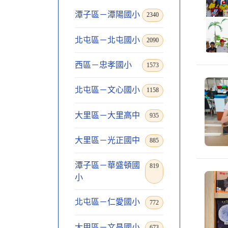
潭子區－潭陽國小
2340
北屯區－北屯國小
2090
西區－忠孝國小
1573
北屯區－文心國小
1158
大里區－大里高中
935
大里區－光正國中
885
潭子區－華盛頓國
819
小
北屯區－仁愛國小
772
大甲區－文昌國小
673