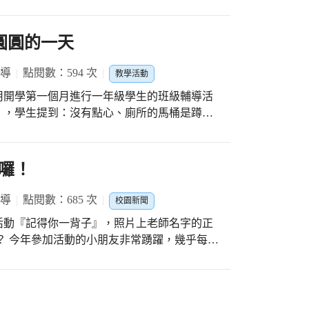
為國三資優班的老師，除了教學經驗相當豐富
45個國家，到每一個國家都會去看他們的學
自己的經歷出發，分享超過一百多張照片的回
圓圓的一天
場景照）裡面訴說的，不只是態度、精神，更
報導
點閱數：594 次
教學活動
林老師問台下學生：你有幾雙鞋子，一雙、兩
用開學第一個月進行一年級學生的班級輔導活
 每一則故事背後，不是要去效法，而是去反
」，學生提到：沒有點心、廁所的馬桶是蹲
的可能，這是一個持續發酵的過程，小小種子
等。接著，婉如老師協助一年級小朋友準備融
帶領學生討論與認識分離焦慮─《美美與圓圓
良善之心，當一位善良、持續發光的人，在未
情緒怪獸所產生負向與正向的身心反應。當學
囉！
會有貢獻的人。
小的魔法咒語。 最後，提供孩子減
、早睡早起、少吃零食、星星呼吸法...喝
報導
點閱數：685 次
校園新聞
煩惱等，介紹小天使信箱，與孩子討論什麼時
活動『記得你一背子』，照片上老師名字的正
蹦』，協助一年級學生更融入國小生活，真的幫
？ 今年參加活動的小朋友非常踴躍，幾乎每個
 光是對答案，輔導室的老師們就花了好多時間
機會。 今天上午，全校總共抽出180位幸運
 獲得禮物的同時，也別忘記再好好感謝老師