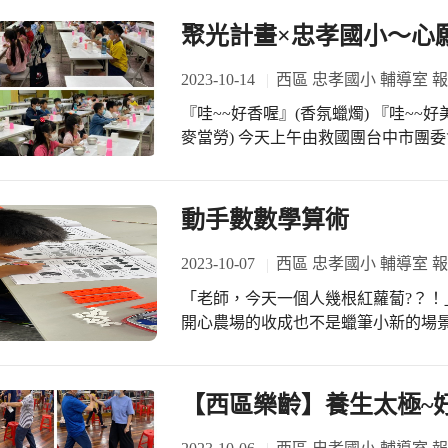
聚光計畫×忠孝國小～心
2023-10-14
西區 忠孝國小 輔導室 
『哇~~好香喔』(香氛蠟燭) 『哇~~好
麥當勞) 今天上午由救國團台中市團委會主辦，忠孝國小輔導室協辦，《愛‧分享》
聚光計畫活動，志工們帶領弱勢關懷
利寫下自己的心願感謝卡，讓孩子體
驗學習的美好時光，大家都好開心。 孩子們一早到學校集合，製作香氛蠟燭時，整
動手數數學算術
個教室瀰漫非常多不同種類的香氛味
玫瑰、洋甘菊、還有被稱是『阿嬤的味
2023-10-07
西區 忠孝國小 輔導室 
小時，中間大家努力完成心願感謝卡
「老師，今天一個人幾根紅蘿蔔?？
到蠟燭乾了凝固之後，拆掉外面的套
開心農場的收成也不是蠟筆小新的場
個作品，聖誕樹造型的香氛蠟燭，顏色
學現場，其實正因為孩子才剛正式學
後，大家一起享用美味的麥當勞午餐
要的是要重新燃起他們對數學（或學
甜美，『真好吃、真開心！』 感謝總幹事蒞臨，感謝志工老師們一個上午的帶領，
正可以充分運用教具～尤其是用教學現
【西區樂齡】養生太極~好
謝謝救國團《愛‧分享》聚光計畫，
跟小白（1立方公分）讓孩子慢慢數
子在實作遊戲中學習「1個一數、2個