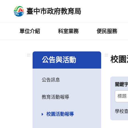
跳
臺中市政府教育局
到
主
要
內
單位介紹
科室業務
便民服務
容
區
:::
:::
校園
公告與活動
公告訊息
關鍵
教育活動報導
學校
校園活動報導