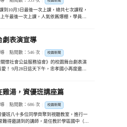
報導
點閱數：553 次
校園新聞
「相同」！
課到10月3日最後一次上課，總共七次課程，
3日上午最後一次上課，人氣依舊爆棚，學員們
德老師還親自準備有獎徵答的禮物，滿滿一大
通通記得老師的提醒： 沒有來上課的日子，天
台劇表演宣導
員玉琴大姊回饋： 感謝賴老師七週來辛苦的付
可親，我們學習到非常多的武功秘訣，可惜無
報導
點閱數：546 次
校園新聞
天認真做。 #學員阿月大姊回饋： 謝謝學校
灣關懷社會公益服務協會》的校園舞台劇表演
大家拍美美的照片留念！最後謝謝最帥的冠軍
愛！ 9月28日這天下午，忠孝國小再度邀請
參加喔！ #忠孝國小承辦112年
進行家暴防治戲劇宣導。全校四年級的小朋友
臉書https://reurl.cc/zY15Lk
的議題，自保或求救的方法。忠孝小朋友看戲
徵答時，面對提問也很踴躍，紛紛舉手回答。
在雞湯，資優班講座篇
從台北南下到台中，『要抱抱，不要暴』，相
生受用。
報導
點閱數：686 次
校園新聞
資優班八十多位同學齊聚到視聽教室，進行一
常難得邀請到的講師，是任教於學區國中（居