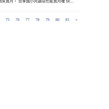
頭來賞月， 忠孝國小共讀站也能賞月喔 快來
75
76
77
78
79
80
81
»