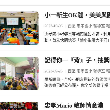
仁國中）資優班林欣怡老師。林老師
以外，個人的閱歷更是豐富，曾經走過
校、教室等，具有教育愛與熱忱。從
小一新生OK蹦，美美與
憶故事，每一張照片（不論人物照、
是生命、生活價值的展現。 斯里蘭卡、緬甸、尼泊爾、肯亞… 肯亞是今天老師分享
2023-10-03
西區 忠孝國小 輔導室 
最多的，其中『舊鞋救命』的經歷，
忠孝國小輔導室專輔簡婉如老師，利
雙、三雙…問到八雙，還有人手舉著。
動。首先快問快答「幼小生活大不同
思，如何用自己微小的光，照亮身邊
的、上下課有鐘聲提醒、功課會很多
相信已埋入在場每一個人之中。 最後，林老師以『聰明是一種天賦，善良是一種選
入群體，包括交朋友、上課禮貌；也
擇』，來勉勵資優班的同學們，保持
的一天》，之後介紹心情書包與各種
記得你一『背』子，抽獎
來求學之路發光發熱，將來成為對社
生通過前兩關快問快答挑戰時，可以得到忠孝國
少情緒怪獸的策略與方法，例如：運動
2023-09-28
西區 忠孝國小 輔導室 
水、看書、畫畫、找信任的大人說出
眾所矚目，全校小朋友期待的教師節
候需要找輔導老師。『小一新生OK
確答案已經公布囉。 你全部答對了嗎
助多多哩！
年級投回答案學習單都超過200張。
呢。 恭喜全部答對的小朋友，獲得抽獎
同學，每個人都可以獲得一份小禮物。
忠孝Mario 敬師情意濃
一番，相信你會記得老師一輩子的。 #忠孝國小112年教師節活動 #相關報導一