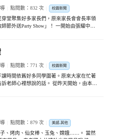
//reurl.cc/E1XeEa
報導
點閱數：832 次
校園新聞
民穿堂聚集好多家長們，原來家長會會長率領
y Show」！ 一開始由張耀中校
們表達謝意。接著，大家兵分七路，朝全校一
班分送敬師禮物到各位老師手上。 除了敬師
師，感謝老師們一直以來的辛勞，老師在學校
讚
生：『老師您辛苦了，記得坐下來喝杯茶』。
！ #感謝最強大後援家長會
報導
點閱數：771 次
校園新聞
外，超過25位家委熱情參與，超感動。 #忠
下課時間依舊好多同學圍著。原來大家在忙著
樂的大家庭。 #外送箱好吸睛…今年
想說的話。 從昨天開始，由本月
』，當然得搭配馬利歐囉！ #照片連結（一）
徽，三位老師輪流接力，連續四天，一直到教
ps://reurl.cc/3eONmX
將同學們表達感謝心意『空中傳情』傳達給全
ve you 大聲說 #忠孝國小112年教師節活動
報導
點閱數：879 次
美感-其他
柚子、烤肉、仙女棒、玉兔、嫦娥……。 當然