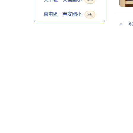
南屯區－春安國小
547
«
6