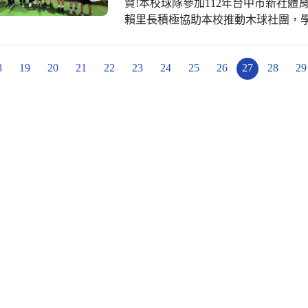
賀!本校球隊參加112年台中市新社體
獎，的確實至名歸。這份榮譽是屬於
賴里長積極協助本校推動木球社團，學
耀！仁愛之光，全國模範！ 仁愛各個領域隱藏的明星相當多，不管你在哪裡?只要
訊，新社木球賽開打，本校勇奪佳績，
肯努力，就會成為隱藏不住的大明星--
名；蔡○霖，男童組第五名；詹○煜，
8
19
20
21
22
23
24
25
26
27
28
29
小是木球比賽的常勝軍，他們除了利
進行密集訓練，雖然主力選手陸續升
社團人數逐漸增多，這是多年來學務處
勞苦功高的賴里長表示:仁愛木球隊去
中，已見到豐碩成果。但見這群學生
庭最大的安慰與鼓舞。初階球員必須
標、擊球力道…，每個環節都必須到位
任表示:學校廣開社團，就是希望學生
棒的陣痛期，相信下次成績一定會更好