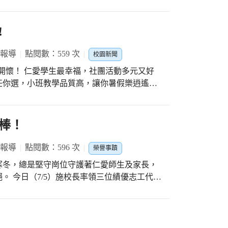
了些課外書，讓他們在教室邊吃邊閱讀，享受
過平板、電腦、習作、紙筆測驗等多元方式，
!
就是要每個學生可以針對自己的學習需求進行
單一刻板模式，學生的學習意願及動機無形中
 報導
點閱數：559 次
校園新聞
活動多元又好
。校長表示：能在校園中聽到孩子們清脆甜美
任你選，小班教學品質高，讓你暑假樂逍遙。
，感謝老師們的有心與用心，讓這個團隊充滿
不是每個學生都能出國走一走，所以學務處規
舞蹈、桌球、羽球、籃球、木球和足球等等，
還能在戶外或室內盡情享受比賽的喜悅吶喊聲，
棒！
容易呀!而且還可以跨組選修哩!因為我們特
 報導
點閱數：596 次
榮譽事蹟
場，每天課程活潑多元，還可以在室內吹冷
寒冬，總是堅守崗位守護著仁愛師生及家長，
我們是上班族，
優志工代
午可以在學校活動，下午再去安親班，有同學
通導護志工表揚活動，大家在臺中潮港城國際
，謝謝學校，感恩!
表市府及教育局向千名志工表達謝意，並致贈
守護學子。 本校代表受獎的寶哥
創高峰，跨組服務外，學校辦理的各項活動及