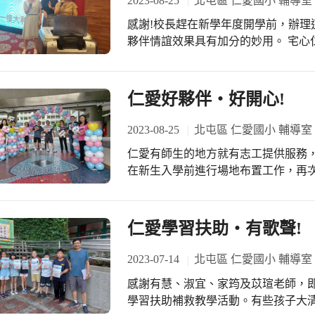
2023-08-25
北屯區 仁愛國小 輔導室
雙語學校願景、總務處的全面廁所整
感謝!校長趕在新學年度開學前，辦理
項議題交流…，讓家長在最短時間內成為仁愛教
夥伴情誼效果具有加分的妙用。 宅心仁厚的施校長假期不得閒，參與各種研習勇猛
感謝大家犧牲假日休息時間，共同為
自我充電不停歇，但見各處室夥伴們
行政分享，答客問部分再加油；感謝
長的用心，感念在心，特別規劃了這
很搶眼；感謝家長會長及志工隊長全
校工作夥伴們暫時放下手頭上的工作，
仁愛好夥伴‧好開心!
都是好朋友，感謝大家!感恩!
動過程溫馨滿滿，校長特別感謝退休
有義外，並希望各處室都能輪番上陣
2023-08-25
北屯區 仁愛國小 輔導室
送，對於壓力釋放效果百分百。 謝謝
仁愛有師生的地方就有志工提供服務，不是
恩～感謝校長用心營造氣氛和諧的友
在新生入學前進行場地布置工作，再
暖，幸福感來自於我們從完成各項工作
主任等眾家姊妹，發揮志工團結合作
時，以一首《祝福》展現高度魅力與
果發表，讓全校同仁齊呼：仁愛志工隊，真的太強了。 
熱烈的掌聲，大家就在祝福滿滿中產生
長交辦這項任務害我睡不著覺，還好
仁愛學習扶助‧有歌聲!
夠在最短時間內完成任務，希望這五
康、活潑、快樂，這是仁愛大家庭的
2023-07-14
北屯區 仁愛國小 輔導室
好開心。謝謝大家！
感謝有慧、淑宜、家筠及苡瑄老師，
學習扶助補救教學活動。有些孩子大