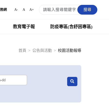
搜尋
A-
A
A+
務網
教育電子報
防疫專區(含紓困專區)
首頁
公告與活動
校園活動報導