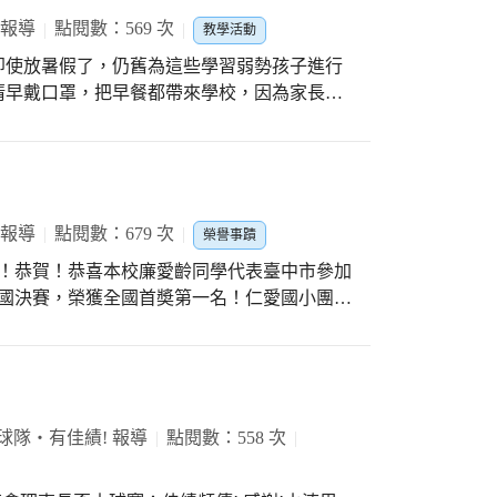
務運作從不懈怠，因為還有兩位副隊長可以充
 報導
點閱數：569 次
教學活動
國小服務，一輩子的教育生涯就服務這所學
即使放暑假了，仍舊為這些學習弱勢孩子進行
志工，多年來永續服務的敬業精神，誰與爭鋒?
清早戴口罩，把早餐都帶來學校，因為家長還
0年，大清早就在四平路及大連北街路口站
了些課外書，讓他們在教室邊吃邊閱讀，享受
護著師生及家長，積極參與多校志工服務工作
動志工安全教育研習不遺餘力，目標就是希望
在課業補強外，也能重視休閒娛樂活動，可以
定與鼓舞，透過餐敘進行經驗傳承與分享，大
溝通做得很紮實，教育部專案書面資料分享
 報導
點閱數：679 次
感覺一級棒。大家辛苦了!
榮譽事蹟
的科目及學校的實施策略，果然激起家長鼓勵
建置完成。 輔導組謝組長表示：
全國決賽，榮獲全國首奬第一名！仁愛國小團隊
它表現都可圈可點，積極的學習態度，進步可
表臺中市赴桃園參加全國賽，使命必達不負所
團隊才能變得很熱門，感恩！
國首奬，第一名！ 感恩所有長期努力付出的
榮耀，我們以妳為榮！仁愛之光，臺中之耀！
團隊默默耕耘，付出努力，終獲甜蜜成果，全
指導教師謝老師，感謝各處室主任的支援協
球隊‧有佳績! 報導
點閱數：558 次
好鄰居志道校長好友、同學們和老師們一起來
功不是偶然，凡走過必留下痕跡，榮獲全國首