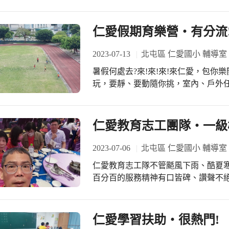
要趕著去上班，貼心的老師們特別挑
家的溫馨感覺。 學校暑假開了4班，高年級數學及中年級的國數班，配合補充教材
進行適性診斷後之教學補強工作，透
仁愛假期育樂營‧有分流
進行分組及個別化的補救教學活動，
能力增強，跳脫以往寫作業學習單的
2023-07-13
北屯區 仁愛國小 輔導室
增強了。 今日結業式適逢施校長生日，大家一起合唱生日快樂歌，祝福校長 生日快
暑假何處去?來!來!來!來仁愛，包你樂開懷！ 仁愛學生最幸福，社團
樂、天天開心、事事如意、心想事成
玩，要靜、要動隨你挑，室內、戶外
的生日祝福歌，真的很享受、很開心
並不是每個孩子都能環島遊臺灣，並
快樂的歌聲，感恩！
劃了一大串假期育樂營活動，田徑、
只要滿6人就開班，烈日當空，大家
仁愛教育志工團隊‧一級
就是要陪學生快快樂樂過暑假，多麼不
別把時間錯開了。 輔導室的學習扶助暑假班也滿檔，一口氣開了四個班，數學與閱
2023-07-06
北屯區 仁愛國小 輔導室
讀為主外，桌遊、平板、美勞…全上
仁愛教育志工隊不管颳風下雨、酷夏
氣，觀賞教學影片，難怪每天出席率高又高。 五年級陳生家長表示:
百分百的服務精神有口皆碑、讚聲不絕。 今日（7/5）施校長率領三位績
感謝學校精心規劃各項活動，孩子上
表，參加年度績優教育志工暨績優交
陪伴不落單，上班也比較放心孩子安全
美食館歡聚一堂，媽媽市長盧秀燕代
代表「熱情、熱血」的火鶴花，感謝他們無私奉獻
仁愛學習扶助‧很熱門!
隊長，帶領本校志工隊績效卓越、屢