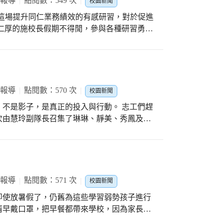
 報導
點閱數：549 次
校園新聞
修工程、學務處的社團與課照班、輔導室的各
這場提升同仁業務績效的有感研習，對於促進
育最佳合夥人。 施校長會後表示：
孩子教育而努力；感謝家長很有耐心聽完校務
忙於進行開學前準備，對於服務全校師生及家
志工忙裡忙外的人力物力支援，氣球拱門布置
場研習活動，地點從校內延伸到校外，希望全
程參與，級任更是從頭忙到尾。揮揮手，大家
到外頭純餐敘聯誼一下下，大家盡興回校! 活
同仁及職務異動夥伴，對於這個大家庭的有情
「吐真言」，藉由優美旋律及麥克風的大放
 報導
點閱數：570 次
校園新聞
校長，讓我們享有豐盛又美味的午餐時光！感
影子，是真正的投入與行動。 志工們趕
善校園，讓大家在工作場域中擁有大家庭的溫
次由慧玲副隊長召集了琳琳、靜美、秀鳳及紀
任務中獲得的成就感。 施校長在活動尾聲
精神，將新生入學氣球布置活動當作是一場成
衝勁，在舞台上載歌載舞的美姿，獲得大家最
志工隊副隊長素珍表示：隊
滿滿的幸福感。感恩!
有學務楊主任代購氣球並技術指導，大家才能
彩繽紛的氣球布置，讓新生入學活動更加健
最大幸福，感謝姊妹情義相挺協助，好夥伴、
 報導
點閱數：571 次
校園新聞
即使放暑假了，仍舊為這些學習弱勢孩子進行
清早戴口罩，把早餐都帶來學校，因為家長還