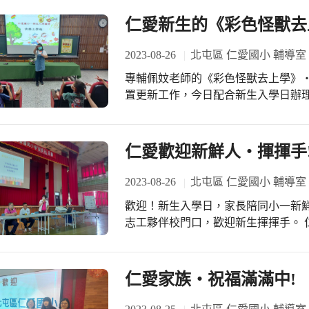
仁愛新生的《彩色怪獸去
2023-08-26
北屯區 仁愛國小 輔導室
專輔佩妏老師的《彩色怪獸去上學》‧一級棒！ 專輔老師最近忙
置更新工作，今日配合新生入學日辦
的小蘿蔔頭們安靜下來就是一項大考
藹可親的佩妏老師，來不及七嘴八舌的
采的〈彩色怪獸去上學學〉繪本，非
仁愛歡迎新鮮人‧揮揮手
式，讓新生知曉面對新環境惶恐不安
和別人常說「絨絨」的話，不要說「刺刺」的話。 輔導組佩
2023-08-26
北屯區 仁愛國小 輔導室
老師好厲害，三兩下就把新生搞得服
歡迎！新生入學日，家長陪同小一新鮮人走進仁愛大
意與創意，是我學習的好榜樣，我也需
志工夥伴校門口，歡迎新生揮揮手。 仁愛大家長施校長大清早便站在校門口歡迎學
生，完成簽到合影後在志工引領中進
地到仁愛館參加親職教育講座。不少
此認識，共同為孩子教育新階段展開序幕。 今日活動分成三大主軸進行
仁愛家族‧祝福滿滿中!
相見歡、行政與家長意見交流、級任
目標就是要營造一個親師生共贏的友