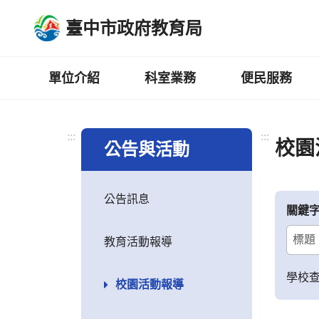
跳
臺中市政府教育局
到
主
要
內
單位介紹
科室業務
便民服務
容
區
:::
:::
校園
公告與活動
公告訊息
關鍵
教育活動報導
學校
校園活動報導