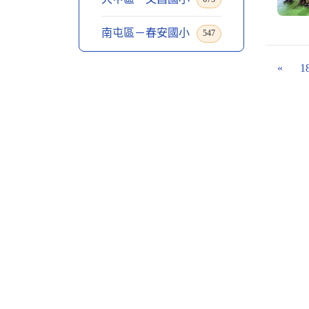
南屯區－春安國小
547
«
1