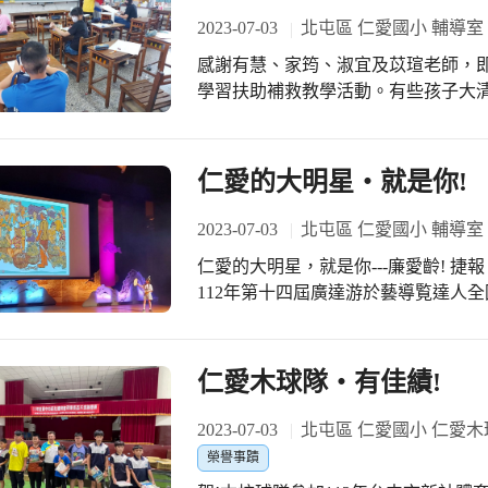
會議，一定會看到他的身影，配合校
2023-07-03
北屯區 仁愛國小 輔導室
當分身。謝彩芬老師68年分發到仁愛
感謝有慧、家筠、淑宜及苡瑄老師，
校，即使退休了還是繼續擔任保健組
學習扶助補救教學活動。有些孩子大
交通組彩薇組長擔任交通導護志工近2
要趕著去上班，貼心的老師們特別挑
崗、照顧學童過馬路，風雨無阻地守
家的溫馨感覺。 學校今年暑假開了4班，中年級和高年級各兩班，數學為主，國語
外，努力配合學校進行安全教育，推
及桌遊和球類運動為輔，讓孩子暑假
仁愛的大明星‧就是你!
學校今年能獲得《教育部金安獎》。 施校長表示：一年一度的表揚大會，各校志工
像社團孩子一樣遊戲中學習與成長。 這一梯次最大的特色就是報名異常踴躍，歸功
團隊們得於齊聚一堂，接受表揚是肯
於輔導組和級任老師在開班前的親師
2023-07-03
北屯區 仁愛國小 輔導室
家在服務奉獻之餘進行校際訊息交流，
外，調查表中還個別列出學生需補強
仁愛的大明星，就是你---廉愛齡! 捷報！恭賀！恭喜本校廉愛齡同學代表臺中市參加
孩子參與的動機，就連緊急聯絡電話輔導組很快就
112年第十四屆廣達游於藝導覧達人
這些孩子除了課業需要多扶助外，其
同時榮獲超級啦啦隊奬！ 仁愛國小代
期！感謝老師們的有心與用心，這個
託，為臺中市爭光，實至名歸，榮獲全
同仁！廉愛齡同學，妳是我們大家的
仁愛木球隊‧有佳績!
感謝學務處楊主任淵清平日率領處室
市榮耀。感謝宛伶組長、郁雯組長及
2023-07-03
北屯區 仁愛國小 仁愛木
助，感謝仁愛的家長親人、好朋友、
榮譽事蹟
擔任超驚艷又成功的超級啦啦隊！ 成