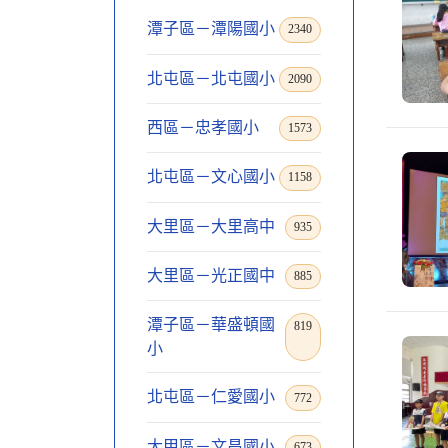
潭子區－潭陽國小
2340
北屯區－北屯國小
2090
西區－忠孝國小
1573
北屯區－文心國小
1158
大里區－大里高中
935
大里區－光正國中
885
潭子區－華盛頓國
819
小
北屯區－仁愛國小
772
大甲區－文昌國小
673