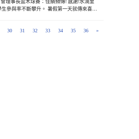
育會理事長盃木球賽：佳績頻傳! 感謝!水湳里
仁愛國小全體師生、家長，也是大臺中市的榮
生參與率不斷攀升。 暑假第一天就傳來喜
 蔡○晏，女童組第一名；李○儀，女童組第六
-恭喜您!
男童組第七名。感動激動、感謝歡喜。仁愛國
30
31
32
33
34
35
36
»
用導師時間練習外，也常在教練團的陪伴下，
上國中，但後起新秀順利接棒，全校參與木球
努力紮下的基礎，揮汗播種，必歡樂收割啊!
年成立迄今，在施校長及學務處積極配合推動
快樂認真的學習精神，就是給學校、社區及家
從頭開始，從握桿、身體姿勢擺位、瞄準目
，才能穩紮穩打啊! 確診無法親自督戰的楊主
暑假學習不打烊。這次算是牛刀小試，傳承接
。我們會更努力的，感恩大家!