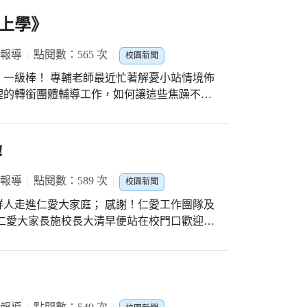
上學》
 報導
點閱數：565 次
校園新聞
著解憂小站情境佈
理的轉銜團體輔導工作，如何讓這些焦躁不安
驗。小學階段的第一天處處充滿驚奇，看到和
搶答時間，讓仁愛的視聽教室更有笑聲。 三
常適合新生始業導入輔導，透過繪本故事的方
!
是正常的，交朋友不是件困難的事，要對自己
珍組長表示：專輔佩妏
 報導
點閱數：589 次
校園新聞
服貼貼，很快就融入仁愛大家庭，處處展現新
家庭； 感謝！仁愛工作團隊及
要轉銜輔導。謝謝大家!
入各班教室，找到自己座位，家長才依依不捨
學生在新生說明會就已見過面，家長也大都彼
:級任與新生
與家長親師溝通，每一個環節都很緊湊重要，
善校園。校長的愛與陪伴經驗分享、教務處的