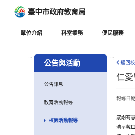
跳
臺中市政府教育局
到
主
要
內
單位介紹
科室業務
便民服務
容
區
:::
:::
公告與活動
返回校
仁愛
公告訊息
報導日
教育活動報導
感謝有
校園活動報導
清早戴