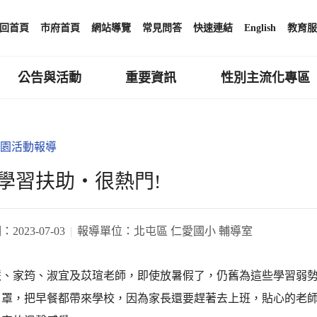
回首頁
市府首頁
網站導覽
常見問答
快速連結
English
教育服
公告與活動
重要資訊
性別主流化專區
園活動報導
學習扶助‧很熱門!
期：
2023-07-03
報導單位：
北屯區 仁愛國小 輔導室
慧、家筠、淑宜及苡瑄老師，即使放暑假了，仍舊為這些學習弱
口罩，把早餐都帶來學校，因為家長還要趕著去上班，貼心的老