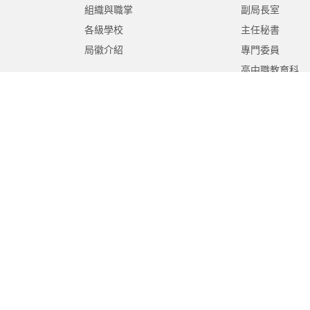
組織與職掌
副局長室
各級學校
主任秘書
局徽介紹
專門委員
高中職教育科
國中教育科
國小教育科
幼兒教育科
終身教育科
特殊教育科
課程教學科
體育保健科
工程營繕科
秘書室
學生事務室
人事室