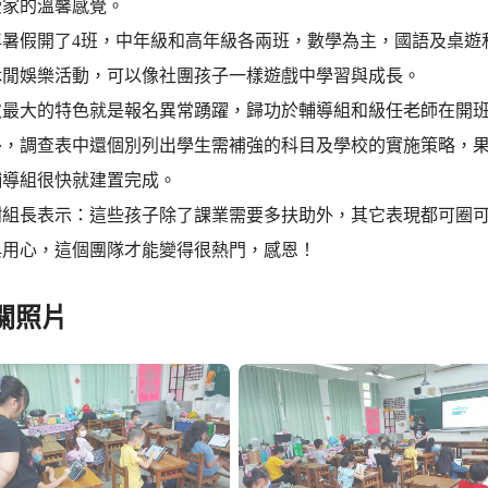
受家的溫馨感覺。
年暑假開了4班，中年級和高年級各兩班，數學為主，國語及桌遊
休閒娛樂活動，可以像社團孩子一樣遊戲中學習與成長。
次最大的特色就是報名異常踴躍，歸功於輔導組和級任老師在開
外，調查表中還個別列出學生需補強的科目及學校的實施策略，
輔導組很快就建置完成。
謝組長表示：這些孩子除了課業需要多扶助外，其它表現都可圈
與用心，這個團隊才能變得很熱門，感恩！
關照片