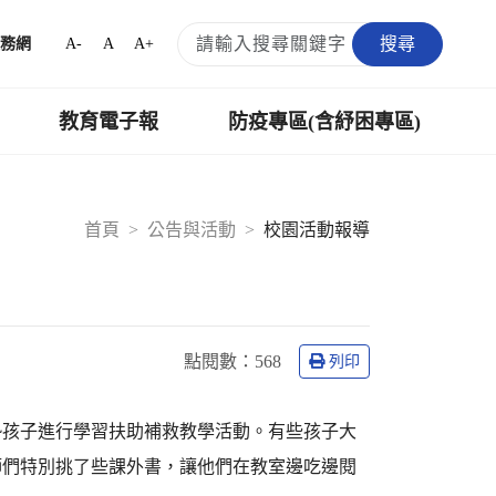
搜尋
A-
A
A+
務網
教育電子報
防疫專區(含紓困專區)
首頁
公告與活動
校園活動報導
點閱數：
568
列印
勢孩子進行學習扶助補救教學活動。有些孩子大
師們特別挑了些課外書，讓他們在教室邊吃邊閱