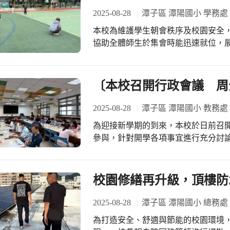
好手中，我們的選手們必須先經過淘汰
2025-08-28
潭子區 潭陽國小 學務處
後再分成兩組進行秒數決賽，最終，我
本校為維護學生朝會秩序及校園安全
的實力與堅韌的意志，勇奪決賽 第八
協助全體師生於集會時能迅速就位，
國小的驕傲！ 每一位田徑隊小選手都
於縮短集合時間，提升活動效率，更能培
不放棄的態度，都是最寶貴的收穫。
劃過程中，學務處依照各年級學生人
持，也感謝所有為潭陽國小田徑隊加
標示的定點貼紙張貼於操場地面，方
〔本校召開行政會議 周
學生熟悉進場與定位流程，逐步建立良好的集合習慣。 
能在整齊劃一的隊形中聆聽校內宣導
2025-08-28
潭子區 潭陽國小 教務處
楚掌握班級狀況，保障集會安全。學
為迎接新學期的到來，本校於日前召
校園生活展現秩序與美感，進而潛移
參與，針對開學各項事宜進行充分討
充滿朝氣的校園環境。
態度面對新學期的挑戰，期望透過縝密的
內容涵蓋多項重點，包括校園環境整
師工作重點等，並特別針對校安、人
校園修繕再升級，頂樓防
保校園安全無虞。同時，學務處也就
充分掌握時程與細節。 此外，會議中亦關注學生學習需求與教學支援，研議如何加
2025-08-28
潭子區 潭陽國小 總務處
強多元課程及資源整合，並討論各項
為打造安全、舒適與節能的校園環境
調。透過跨處室的交流與意見分享，