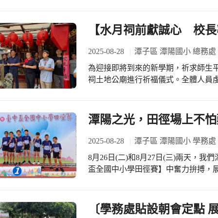
教室，營造溫馨又充滿學習氛圍的環
全、越來越好。
家長，有四百多位，場面盛大。校長
與溫暖。 教室布置張貼了歡迎標語、色彩繽紛的佈景與學生姓名吊牌，讓每位新生
子都值得天賦自由，洋溢充滿佩利的
都有歸屬感。同時，也準備了學習用
【水月祠前獻誠心 校長
便的捷徑就是讓每一個孩子都好，他
外，導師們也已完成教學計畫與新生
室主任和護理師也進行了業務報告，
協助與引導。 一年級是學習的起點，也是人格與習慣養成的重要階段，學校將以最
2025-08-28
潭子區 潭陽國小 總務處
長加入。 十點四十分，行政業務報告結束，校長邀請與會家長一起和行政同仁拍大
完善的準備迎接每一位新生，讓他們
合照，然後家長下樓帶孩子放學，帶
為迎接即將到來的新學期，祈求師生
學習生活。 全體教職員工已準備就緒，誠摯歡迎每一位小一新鮮人加入本校大家
動。
祠土地公廟進行祈福儀式。全體人員
庭，一起邁向精彩的學習旅程！
蒸日上。 此次祈福活動延續往年傳統，表達學校對地方信仰的尊重，也展現教育工
作者對學子成長的深切關懷。儀式中
默禱祝禱，希望新的一學期風調雨順、校
潭陽之光，田徑場上不怕
長遠的志業，每一個新學期的開始都
在祂的庇佑下，全校同仁能齊心協力，共創優質教育
2025-08-28
潭子區 潭陽國小 學務處
校已完成各項準備工作，迎接學生返
8月26日(二)和8月27日(三)兩天，
識，以最積極的態度迎接全新挑戰，
盃全國中小學田徑賽】中奮力拚搏，
比賽期間，小選手們個個精神抖擻、
一次奔跑與跳躍，都展現出他們對田
長的眼裡，校長也特別抽空到場為小
〔學務處貼設朝會定點 
勵！ 尤其值得一提的是國小男子60公