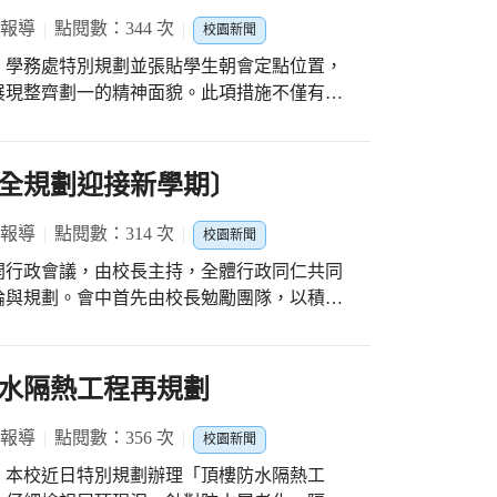
賽的嚴峻考驗，才能脫穎而出進入16強。隨
 報導
點閱數：344 次
校園新聞
們潭陽國小的小將 譚旭恩 不負眾望，以精湛
，學務處特別規劃並張貼學生朝會定點位置，
名 的佳績！這不僅是他個人的榮耀，更是潭陽
展現整齊劃一的精神面貌。此項措施不僅有助
是小小英雄，他們展現出的團隊合作精神和永
養學生遵守規範與團隊合作的態度。 在規
感謝所有教練的辛勤指導，感謝家長們的支
數及場地動線，設計專屬定位區域，並以清楚
油的師生和朋友們！
便學生辨識與站立。教師也同步配合指導，讓
全規劃迎接新學期〕
透過朝會位置的規劃，學生
，提升專注度與參與感，同時也讓老師更能清
 報導
點閱數：314 次
校園新聞
校期望藉由此舉，不僅使活動更有效率，也讓
開行政會議，由校長主持，全體行政同仁共同
默化培養學生紀律觀念，營造一個井然有序、
論與規劃。會中首先由校長勉勵團隊，以積極
準備，提供學生更完善的學習環境。 會議
備、開學典禮流程、課務安排、學生註冊及導
員進出管理及防災演練等議題進行討論，以確
水隔熱工程再規劃
新學期的各項活動計畫進行簡報，讓行政團隊
 報導
點閱數：356 次
校園新聞
輔導措施，以協助學生適應新學期的學習步
，本校近日特別規劃辦理「頂樓防水隔熱工
行政團隊逐步凝聚共識，為即將到來的開學做