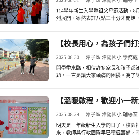
2025-08-31
潭子區 潭陽國小 輔導室
不僅幫助孩子快速適應學校生活，也讓家長們感到安心
114學年新生入學暨祖父母節活動，8
新生專注聽講、舉手發言的模樣，也
烈展開。雖然表訂八點三十分才開始
帶領孩子們熟悉校園環境，學習排隊
門。還有全家動員，加上阿公、阿嬤
礎。透過這些點滴，孩子們逐漸學會團體生
口，浩浩蕩蕩走進校門。站在校門口
開始，不僅是小一新生成長的重要里
新生入學的殷殷期盼。 A 棟川堂有六年級藝才班的音樂表演，吸引了許多家長和小
【校長用心，為孩子們打
心與關懷的陪伴下，孩子們將一步步
朋友們駐足聆聽，旁邊勤學門氣球拱
念，現場真有點水泄不通！ 過了勤學門，來到位在花廊道中間的智慧門，同樣有許
2025-08-30
潭子區 潭陽國小 學務處
多家長和小朋友停留拍照，但是天氣
開學季來臨，相信許多家長和孩子都
接到B棟川堂排隊，等著敲響智慧鑼。 小朋友一個個輪流上場，手握鑼棒，蓄勢
題，一直是讓大家頭痛的困擾。為了
發，口念「做好事，説好話，存好心
成校長特別邀請了里長前來會勘，希望
中的無明，開啟自性本具的智慧。學務
在校門口，仔細觀察交通狀況。討論
想到很快就被搶光了，又追加了一回，才讓
問題。最常出現的情況就是許多家長
【溫暖啟程，歡迎小一新
鐘，活動陸續結束，大人小孩都進到教室，準備
不僅造成車流壅塞，更因為部分機車
始，導師和家長親師交流，就班級經
風險。 透過這次會勘，里長允諾與相
2025-08-29
潭子區 潭陽國小 輔導室
整理學用品，貼姓名貼，為即將到來
也會更加強宣導，引導車輛有序停靠
會長、四處室主任巡視各班級教室，
明天是一年級新生入學的日子，校園
信，透過學校、里辦公室和家長們的
本，而副會長則代表家長會贈送每位
來，教師與行政團隊早已積極籌備，
的上學路。 感謝里長對校園安全問題
烈。 九點四十分，家長移駕到業勤樓三樓禮堂，聽取行政業務報告。整個會場坐滿