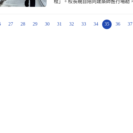
程」。校長親自陪同建築師進行場勘
好充分準備。 本校期望藉由此次行政會議，能使全體教職員在新學期的起點上更有
效果不足等問題，提出專業改善建議，並研擬最
方向與目標，共同努力營造一個安全
除關心施工品質外，更重視工程能否
望的新學期
安心學習。同時，學校也積極向上級
6
27
28
29
30
31
32
33
34
35
36
37
並讓有限資源發揮最大效益。 頂樓防水隔熱工程不只是修繕，更是對全體師生的承
諾。透過經費的妥善運用與專業施工
率，營造永續發展的校園。未來，學
舒適的環境中專注於學習與成長。 此次場勘，不僅展現校方積極維護校園設施的用
心，也象徵著教育單位、專業團隊與
盼校園將以嶄新姿態迎接新學期，成