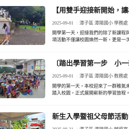
【用雙手迎接新開始，讓
2025-09-01
潭子區 潭陽國小 學務處
開學第一天，迎接我們的除了新課程
項活動不僅讓校園煥然一新，更是一
分工合作，有的打掃教室、有的清理
注意的小角落都一一整理乾淨。 這不僅是一項打掃工作，更讓我們學會了責任與尊
重環境的重要。平時我們享受整潔的
〔踏出學習第一步 小一
力。當我們親手擦拭課桌椅、清掃地
心」。有些同學一開始覺得麻煩，但
2025-09-01
潭子區 潭陽國小 教務處
甚至還能從中感受到成就感與團隊合作的溫暖。 透過這次的環境
開學的第一天，本校迎來了一群稚氣
校園變得更美麗，也從中學會了珍惜
踏入校園，正式展開嶄新的學習旅程
尊重與責任感，能夠延續到整個學期
庭環境，獨立面對全新的課堂與同儕
個人都能在這樣的環境中快樂學習、
透過微笑與溫柔的話語，讓孩子們逐漸放下緊張與不安
新生認識教室環境，學習課桌椅的擺
新生入學暨祖父母節活動
子們在輕鬆愉快的氛圍中建立良好的
是蹲下身子，耐心傾聽並一步步示範