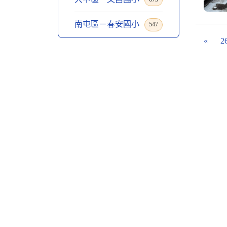
南屯區－春安國小
547
«
2