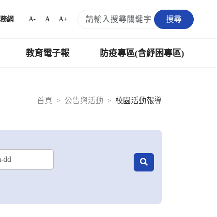
搜尋
A-
A
A+
務網
教育電子報
防疫專區(含紓困專區)
首頁
公告與活動
校園活動報導