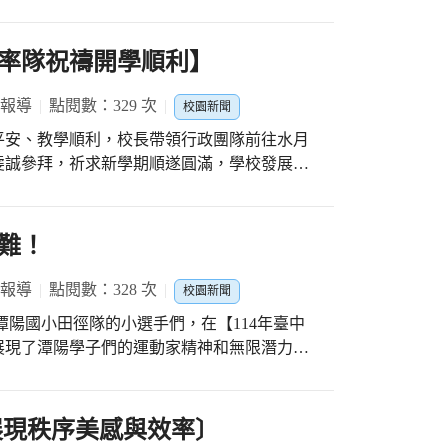
境，讓新生一走進校門就能感受到滿滿的關懷
在報告中提出，密林養幹、疏林養冠，每個孩
姿態。副會長分享，要讓我們的孩子好，最簡
品與小禮物，象徵學習旅程的美好開始。此
率隊祝禱開學順利】
熱情的邀請新生家長加入家長會的行列。四處
關懷表，期望能快速掌握學生狀況，提供即時
最後志工隊長介紹志工隊各組，並邀請新生家
 報導
點閱數：329 次
校園新聞
在安全、快樂與充滿支持的環境中展開嶄新的
著滿滿的收穫，結束了這一天的新生入學活
平安、教學順利，校長帶領行政團隊前往水月
虔誠參拜，祈求新學期順遂圓滿，學校發展蒸
，校長親自獻上香火與供品，並帶領行政同仁
務推展順利，學生平安快樂成長。 教育是
難！
是嶄新的希望。感謝土地公守護地方，也期望
環境。 隨著開學腳步逼近，學
 報導
點閱數：328 次
校園新聞
校。透過這場祈福活動，行政團隊也凝聚共
我們潭陽國小田徑隊的小選手們，在【114年臺中
期許新學期一切平安順利、充滿成長與希望。
展現了潭陽學子們的運動家精神和無限潛力！
全力以赴，無論是賽前的準備，還是場上的每
徑的熱愛與堅持。這一切，都看在我們建成校
選手們加油打氣，給予他們最溫暖的支持與鼓
展現秩序美感與效率〕
尺徑賽，競爭異常激烈！在全國190多位頂尖