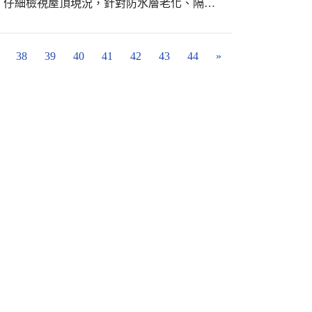
，仔細檢視屋頂現況，針對防水層老化、隔熱
適切的施工方案。 在場勘過程中，
、溫馨且具活力的校園，陪伴學生迎向充滿希
有效改善教室溫度，讓學生在炎熱夏季依然能
單位申請經費補助，以期降低校方自籌壓力，
38
39
40
41
42
43
44
»
，不僅能延長校舍使用年限，更能提升能源效
校將持續推動相關改善計畫，讓師生在安心、
社會資源的共同合作。隨著工程逐步展開，期
為學生夢想起飛的最佳基地。