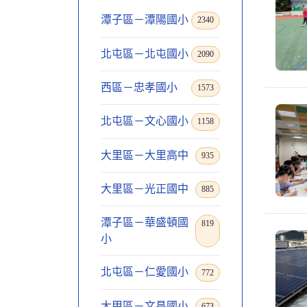
潭子區－潭陽國小
2340
北屯區－北屯國小
2090
西區－忠孝國小
1573
北屯區－文心國小
1158
大里區－大里高中
935
大里區－光正國中
885
潭子區－華盛頓國
819
小
北屯區－仁愛國小
772
大甲區－文昌國小
673