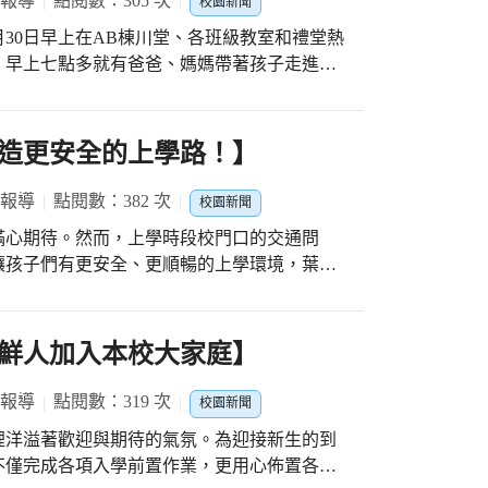
 報導
點閱數：305 次
校園新聞
。 走進校園，可以看到小一
月30日早上在AB棟川堂、各班級教室和禮堂熱
能聽見教室中傳出陣陣歡笑聲。下課時，老師
，早上七點多就有爸爸、媽媽帶著孩子走進校
、認識廁所與操場，為日後的生活打下良好基
、阿姨、哥哥、姐姐，一大群人集合在校門
活的規律，建立自信與勇氣。 新學期的
迎接他們，我們可以感受到一家人對家裡小一
程碑，也是老師們教育愛心的最佳展現。在耐
造更安全的上學路！】
邁向快樂而充實的學習旅程。
門，也引來一批又一批的小朋友和家長拍照留
 報導
點閱數：382 次
校園新聞
較熱，有些人不耐久等，乾脆就繞道而行，直
滿心期待。然而，上學時段校門口的交通問
待
讓孩子們有更安全、更順暢的上學環境，葉建
」，然後用力一捶，鑼響喧天，彷彿也震掉心
能找出解決之道。 過程中校長和里長一同站
處準備了200份禮物給這些敲鑼的小朋友，沒
如何改善上學時段校門和東側門的家長接送區
大家心滿意足，人人有獎。 大約九點
為了方便，會選擇在校門口附近並排停車，這
鮮人加入本校大家庭】
進行班級活動。 九點鐘班級活動開
送完孩子就違規迴轉，大大增加了交通意外的
營的理念和做法進行溝通。大人、小孩也一起
關單位協調，規劃出更完善的接送動線。學校
 報導
點閱數：319 次
的開學做好準備。不一會兒，校長、家長會副
校園新聞
，改善並排停車和危險迴轉的問題。我們深
校長並且代表教育部致贈每位小朋友一本繪
裡洋溢著歡迎與期待的氣氛。為迎接新生的到
共同努力，一定能為孩子們打造一個安全無虞
新生一張環保桌墊，整個教室氣氛變得更加熱
不僅完成各項入學前置作業，更用心佈置各班
的重視，也期待潭陽這個學習環境越來越安