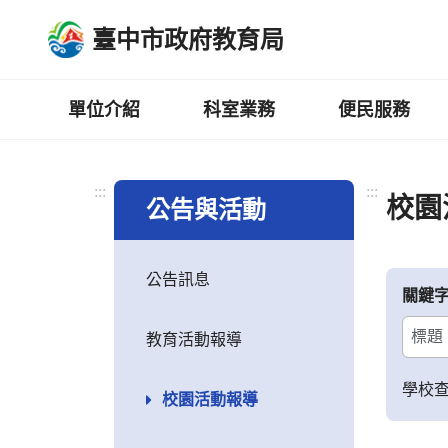
跳
臺中市政府教育局
到
主
要
內
單位介紹
科室業務
便民服務
容
區
:::
:::
校園
公告與活動
公告訊息
關鍵
教育活動報導
學校
校園活動報導