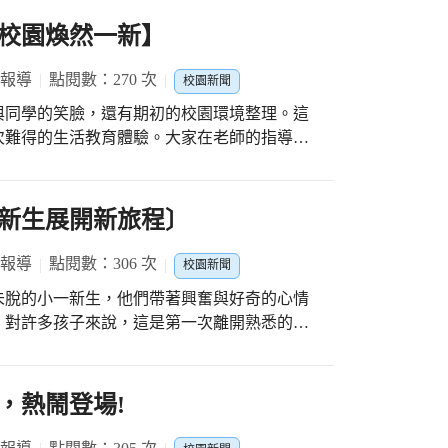
校園煥然一新】
 報導
點閱數：270 次
校園新聞
與同學的笑臉，還有期初的校園環境整理。這
次難得的生活教育體驗。大家在老師的指導下
走廊，也有同學到操場撿拾垃圾，連平時不太
學習空間，卻很少思考這背後需要多少人的努
新生展開新旅程〕
板時，才真正體會到「整潔來自每一個人的用
做著做著，大家都認真投入，彼此互相幫忙，
 報導
點閱數：306 次
校園新聞
整理，我們不只讓
未脫的小一新生，他們帶著興奮與好奇的心情
與維護公共空間的重要性。希望這份對環境的
。對許多孩子來說，這是第一次離開熟悉的家
，讓我們的校園一直保持乾淨、舒適，也讓每
關係。教室裡，老師親切地迎接每一位孩子，
健康成長。
。 在課堂中，老師細心引導
放位置，並透過遊戲和簡單的規範介紹，讓孩
，熱鬧登場!
學習習慣。當孩子們遇到不懂的地方，老師總
，給予適時的鼓勵與肯定。這份細膩的照顧，