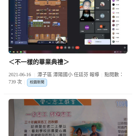
＜不一樣的畢業典禮＞
2021-06-16
潭子區 潭陽國小 任廷芬 報導
點閱數：
739 次
校園新聞