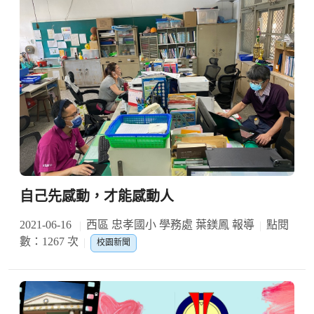
自己先感動，才能感動人
2021-06-16
西區 忠孝國小 學務處 葉鎂鳳 報導
點閱
數：1267 次
校園新聞