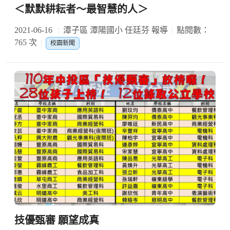
＜默默耕耘者～最智慧的人＞
2021-06-16
潭子區 潭陽國小 任廷芬 報導
點閱數：
765 次
校園新聞
技優甄審 願望成真