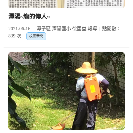
潭陽~龍的傳人~
2021-06-16
潭子區 潭陽國小 徐國益 報導
點閱數：
839 次
校園新聞