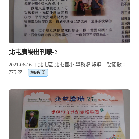
北屯廣場出刊嘍-2
2021-06-16
北屯區 北屯國小 學務處 報導
點閱數：
775 次
校園新聞