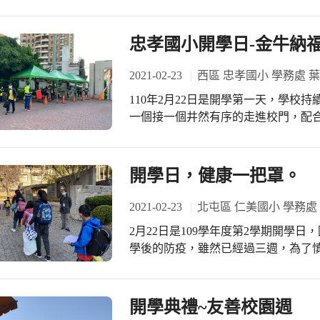
昌四年級的小朋友，開學的第一天在
的壞運氣」「生命並不溫柔，也不曾終
一變為一位日式料理老闆，在創作與
的人，我總覺得特別迷人」 接下來交
學習專注力。 開學第一天，小朋友都很興奮，上課也經常被其他聲音、事物吸引，
忠孝國小開學日-金牛納
#愛書的老師們 #開學後要來辦個主題書
顯然還沒有調整成「上學專注模式」
的一件大事。 腦科學研究指出，若能夠多動手思考創作，有助於提升專注力，所以
2021-02-23
西區 忠孝國小 學務處 
此時最適合進行的課程除了要能讓學
110年2月22日是開學第一天，學校
學生的學習熱度，於是思考並製作可愛的作
一個接一個井然有序的走進校門，配
後，小朋友們還繼續交流著，並彼此「
潔、守秩序、有禮貌，將學校的校規
「今天上課好有趣，好期待下次要上什
走進校園，大門口三民穿堂的應景春
才，忠孝給你好將來！」人文、主動
開學日，健康一把罩。
的開始，新的起頭，新的盼望，肺炎
心生活每一天！
2021-02-23
北屯區 仁美國小 學務處
2月22日是109學年度第2學期開學
學後的防疫，雖然已經過三週，為了
局均強烈建議開學後兩週，學生上室
有發燒情形和身體不適，有非過敏性
大早，駐區楊督學即到校關心學校上
開學典禮~友善校園週
巡視校園，到各門口與小朋友道早安