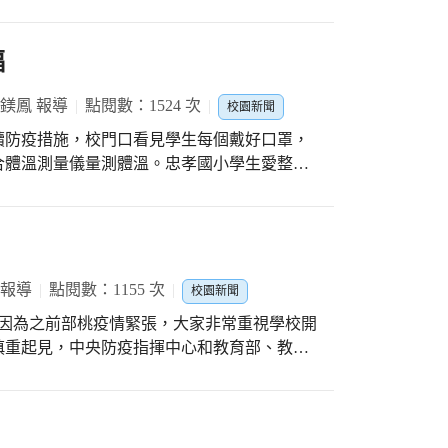
老師的指導下，捏塑出可愛的各式壽司，搖身
其一生華美或荒蕪」 「那種，擁有自己世界
互動中回溫彼此關係、凝聚學習熱情、也找回
由明月（曾品萁）來接棒！ #是散文也像新詩
福
展 #目前累積57本書
，抓住學生的注意力及學習動能是老師開學初
葉鎂鳳 報導
點閱數：1524 次
校園新聞
生提升專注程度，又要有足夠豐富面向能點燃
持續防疫措施，校門口看見學生每個戴好口罩，
品並交流是一個很好的方式。 課程結束
合體溫測量儀量測體溫。忠孝國小學生愛整
視吃」對方的壽司；大家紛紛來跟老師說:
、師長們的教導，確實做到，真是值得稱讚！
麼課喔!」
聯，貼著「人文主動培俊秀，樂觀合作育英
、樂觀、合作，正是忠孝願景。期許新學期新
的疫情可以趕快過去，學生、家長們能持續安
 報導
點閱數：1155 次
校園新聞
日，因為之前部桃疫情緊張，大家非常重視學校開
慎重起見，中央防疫指揮中心和教育部、教育
內課須配戴口罩。開學日上學也需量測體溫，
感冒症狀者，儘速就醫，在家休息。開學日一
學情形，了解防疫措施，張校長也陪同楊督學
，對於仁美國小在開學日之前的準備工作，迎