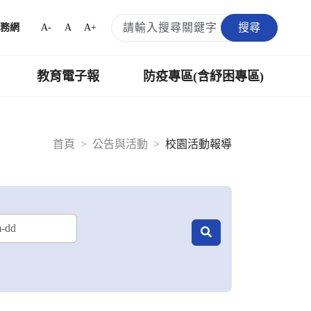
搜尋
A-
A
A+
務網
教育電子報
防疫專區(含紓困專區)
首頁
公告與活動
校園活動報導