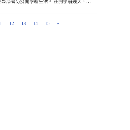
整部署防疫開學新生活。 在開學前幾天，分
消毒的工作，此外也在學校的首頁、臉書粉絲
志工隊群組、教師會群組……）宣導開學防疫
愛心志工隊一起進行進入校門體溫量測，在開
1
12
13
14
15
»
免公開集會的宣導，新光國中的開學典禮，校
播系統進行宣導，同學在教室內聆聽，透過這
疫生活已成為新光國中的例常，第二節下課時
取班級用消毒藥水，疫情或許改變了生活方
疫的措施與步驟，但是也讓新光的孩子（包含
其他國家羨慕的校園生活。