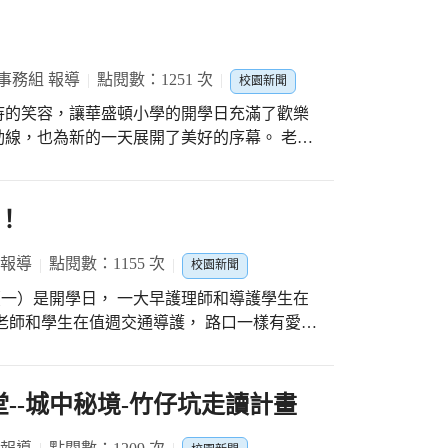
事務組 報導
點閱數：1251 次
校園新聞
待的笑容，讓華盛頓小學的開學日充滿了歡樂
，也為新的一天展開了美好的序幕。 老師
為大家量測體溫、進行防疫消毒；孩子們開心
假作業、整理新學期的置物櫃和各式簿本…；
業式也以線上播放的形式進行，由校長、各處
囉！
開學祝福與細心叮嚀，期待新學期孩子們也能
 報導
點閱數：1155 次
校園新聞
日（一）是開學日， 一大早護理師和導護學生在
老師和學生在值週交通導護， 路口一樣有愛心
以往努力打掃著， 開學典禮因疫情的關係改以
道， 光正的師生就是那麼優秀 放學後開了校
與並發給每位老師新春紅包， 祝福全校師生牛
--城中秘境-竹仔坑走讀計畫
、農曆是1/11， 真是雙雙對對、福氣圓滿的好