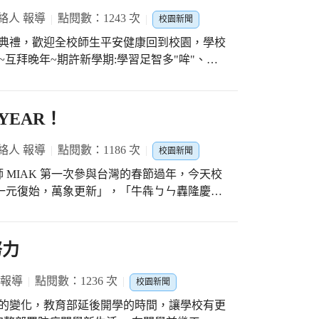
的肯定。
絡人 報導
點閱數：1243 次
校園新聞
學典禮，歡迎全校師生平安健康回到校園，學校
防制校園霸凌」、「強化校園自殺防治工
防制學生藥物濫用」、「校園親密關係與暴力
 YEAR！
心障礙者」、「落實推動原住民族教育」之宣
絡人 報導
點閱數：1186 次
校園新聞
師 MIAK 第一次參與台灣的春節過年，今天校
福「一元復始，萬象更新」，「牛犇ㄅㄣ轟隆慶豐
疫情控制較國外良好，在台灣很安全!! 感謝
學校的適應。
努力
 報導
點閱數：1236 次
校園新聞