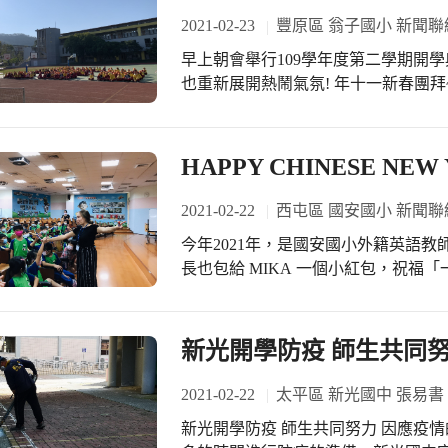
接新學期和相關防疫措施，給予相當
2021-02-23
豐原區 翁子國小 新聞聯
早上朝會舉行109學年度第二學期開
也重新展開熱鬧氣氛! 年十一新春團拜~互拜晚年~期許新學期:學習足智多"哞"、身
體健壯如牛!校運犇騰！績效特牛！ 校長及學務處進行友善校園週的各項宣導工作:
加強實施「校園安全防護措施」、「
作」、「學生身心健康與輔導」、「
HAPPY CHINESE NEW
事件防治及處理」、「瞭解與尊重身
導。
2021-02-22
西屯區 國安國小 新聞聯
今年2021年，是國安國小外籍英語教
長也包給 MIKA 一個小紅包，祝
年，羊羴ㄕㄢ噠啼賀新春 」!!! 寒假裡，雖然 MIKA 無法返回美國與家人團聚，但
是她的家人很放心，因為台灣新冠肺炎
國安英語教學團隊協助外師在台灣及
新光開學防疫 師生共同
2021-02-22
太平區 新光國中 張易書
新光開學防疫 師生共同努力 因應疫情的變化，教育部延後開學的時間，讓學校有更