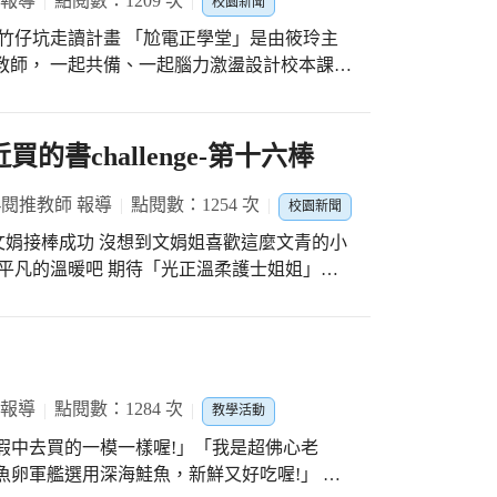
 報導
點閱數：1209 次
校園新聞
-竹仔坑走讀計畫 「尬電正學堂」是由筱玲主
教師， 一起共備、一起腦力激盪設計校本課
達力」為主軸， 設計了六個單元的課程， 讓
文化-竹仔坑走讀」為主題， 一樣設計跨領域
課程， 為了設計課程， 我們的團隊已經多次
的書challenge-第十六棒
習單帶著班上的孩子來個不一樣的“班遊“； 楊
進行「淨山健行活動」； 我們密逃的團長威宇
-閱推教師 報導
點閱數：1254 次
校園新聞
這次以「城中秘境--竹仔坑走讀計畫」發展跨
姐大劉文娟接棒成功 沒想到文娟姐喜歡這麼文青的小
腦力激盪下， 一定會有精彩的火花 #光正的團
人平凡的溫暖吧 期待「光正溫柔護士姐姐」明
親們非常親切 #感謝家長們對光正的肯定與鼓勵
光漫漫 文娟組長原po文: #po
此為經歷寫出的。 很喜歡她淡淡的又深入人
片的撿回自己。 常常，在自我追尋的時候，
的目標、還包括努力的初心。矛盾的是，我們
 報導
點閱數：1284 次
教學活動
如果可以，我想當星星，而不是流星。我不想
假中去買的一模一樣喔!」「我是超佛心老
在自己的軌道上，小小的燃焼著。」這樣，好
卵軍艦選用深海鮭魚，新鮮又好吃喔!」 文
// 「所有扎實的幸福感，來自於由衷的感謝自己