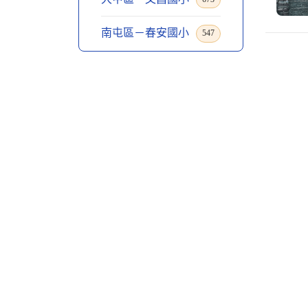
南屯區－春安國小
547