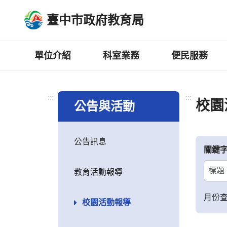
跳
臺中市政府教育局
到
主
要
內
單位介紹
科室業務
便民服務
容
區
:::
:::
校園
公告與活動
公告訊息
關鍵
教育活動報導
月份
校園活動報導