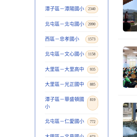
潭子區－潭陽國小
2340
北屯區－北屯國小
2090
西區－忠孝國小
1573
北屯區－文心國小
1158
大里區－大里高中
935
大里區－光正國中
885
潭子區－華盛頓國
819
小
北屯區－仁愛國小
772
大甲區－文昌國小
673