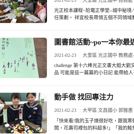
2021-02-23
大里區 光正國中 教務處
光正校本課程~尬電正學堂--城中秘境
任策劃， 祥宜校長帶領五個不同領域
程， 上個學期是以「閱讀‧理解‧表
學生從做中學！ 下學期我們以「在地
的單元， 以竹仔坑為發想產出多元化
圖書館活動~po一本你最近買
踏查竹仔坑， 之前雪倪老師設計了學
惠涵 老師也帶著801的孩子到竹子坑
2021-02-23
大里區 光正國中 教務處
老師更是二度帶領大家進行實地走讀 
challenge 第十六棒光正文書大
領域課程， 相信在不同領域的老師們
品 可能是這一篇篇的小日記 能帶給
隊就是這麼認真又投入 #竹仔坑的鄉
月接棒 與我們分享最近買了什麼好書喔！ #人海茫茫時
一本你最近買的書challenge 來介紹年輕世代喜歡作家—張西。這本書是作者去陌生
人家中住一晚，交換彼此的故事，並以
動手做 找回專注力
心的書寫。在閱讀的同時，好像一片一
我們迷惘，迷惘的從來就不只是設定
2021-02-23
大甲區 文昌國小 郭雅惠
享受掌聲，但又不願被掌聲束縛。 「
「快來看!我的玉子燒很好吃，跟我寒
成為那種讓人一擁而上的人，我想要
闆，花壽司裡包的料超多!」「我的鮭魚
像就不會亂了了腳步呢。 //佳句摘錄