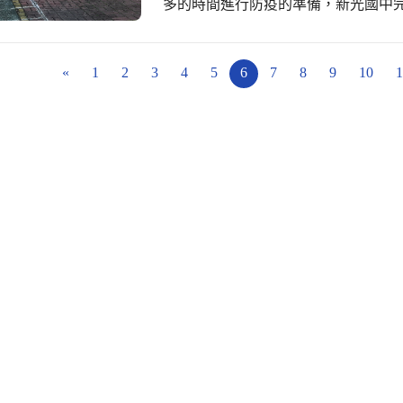
多的時間進行防疫的準備，新光國中完
別進行校園活動區與教室學習區進行
團、新光的相關群組（家長會群組、
措施。 開學首日，防疫小組熟稔的與
«
1
2
3
4
5
6
7
8
9
10
1
學典禮中，也呼應教育局的前兩週避
長、各處室主任，在中庭中，運用廣
樣的分散人群，達成防疫的措施。 防
間，各班級的同學已經自動來穿堂領
式，讓學校的求學生活中多了一些防
全國的孩子），擁有如常、如昔，讓