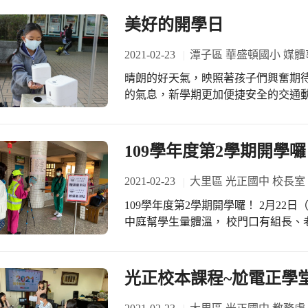
美好的開學日
2021-02-23
潭子區 華盛頓國小 媒體
晴朗的好天氣，映照著孩子們興奮期
的氣息，新學期更加便捷安全的交通動線
們溫暖迎接孩子們的到來，在校門口
與同學寒暄、一起欣賞精心完成的寒
為了配合臺中市政府的防疫措施，始
109學年度第2學期開學
室主任及老師為寶貝們錄下最真摯的
健康、安全、快樂的生活與學習。 充滿陽光與笑容的好日子，就是華盛頓小學最溫
2021-02-23
大里區 光正國中 校長室
馨的開學日！！！
109學年度第2學期開學囉！ 2月22
中庭幫學生量體溫， 校門口有組長、
志工爸爸媽媽在指揮交通， 學生一如
書面方式辦理， 所有活動很快就上軌
務會議及導師會報， 感謝會長全程參
光正校本課程~尬電正學堂
年平安、犇向幸福 開學日國曆是2/22
日子