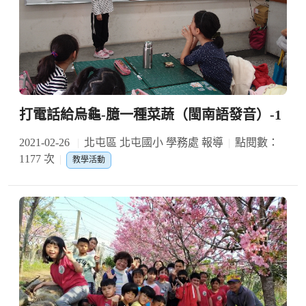
打電話給烏龜-臆一種菜蔬（閩南語發音）-1
2021-02-26
北屯區 北屯國小 學務處 報導
點閱數：
1177 次
教學活動