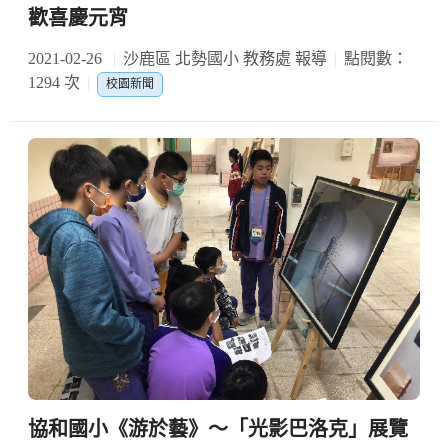
歡喜慶元宵
2021-02-26
沙鹿區 北勢國小 教務處 報導
點閱數：
1294 次
校園新聞
協和國小《游於藝》～「光影巴洛克」展覽