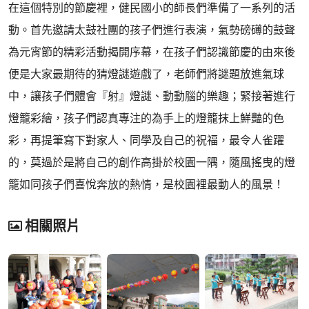
在這個特別的節慶裡，健民國小的師長們準備了一系列的活
動。首先邀請太鼓社團的孩子們進行表演，氣勢磅礡的鼓聲
為元宵節的精彩活動揭開序幕，在孩子們認識節慶的由來後
便是大家最期待的猜燈謎遊戲了，老師們將謎題放進氣球
中，讓孩子們體會『射』燈謎、動動腦的樂趣；緊接著進行
燈籠彩繪，孩子們認真專注的為手上的燈籠抹上鮮豔的色
彩，再提筆寫下對家人、同學及自己的祝福，最令人雀躍
的，莫過於是將自己的創作高掛於校園一隅，隨風搖曳的燈
籠如同孩子們喜悅奔放的熱情，是校園裡最動人的風景！
相關照片