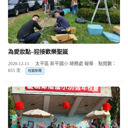
為愛妝點~迎接歡樂聖誕
2020-12-11
太平區 新平國小 總務處 報導
點閱數：
855 次
校園新聞