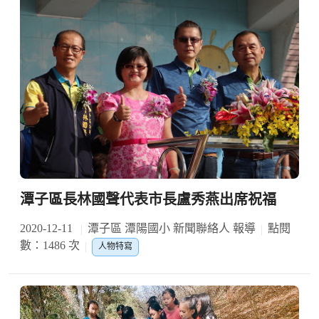
潭子區長林國聲代表市長盧秀燕出席祝福
2020-12-11
潭子區 潭陽國小 新聞聯絡人 報導
點閱
數：1486 次
人物特寫