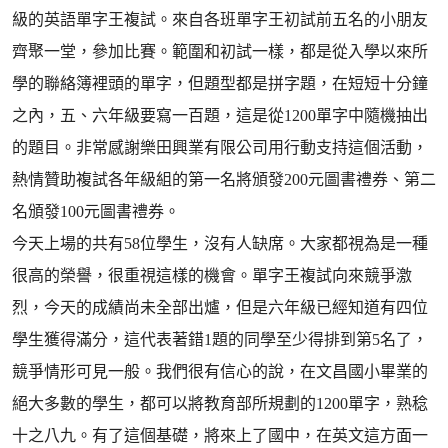
級的英語單字王複試。來自各班單字王初試前五名的小朋友
齊聚一堂，參加比賽。範圍和初試一樣，都是從入學以來所
學的聯絡簿裡頭的單字，但題型都是拼字題，在短短十分鐘
之內，五、六年級要寫一百題，這是從1200單字中隨機抽出
的題目。非常感謝樂田興業有限公司用行動支持這個活動，
熱情贊助複試各年級組的第一名將頒發200元圖書禮券、第二
名頒發100元圖書禮券。
今天上場的共有58位學生，沒有人缺席。大家都視為是一種
很高的榮譽，很重視這樣的機會。單字王複試向來競爭激
烈，今天的成績尚未全部出爐，但是六年級已經知道有四位
學生獲得滿分，這代表著錯1題的同學至少得排到第5名了，
競爭情形可見一般。我們很有信心的說，在文昌國小畢業的
絕大多數的學生，都可以將教育部所規劃的1200單字，熟稔
十之八九。有了這個基礎，將來上了國中，在英文這方面一